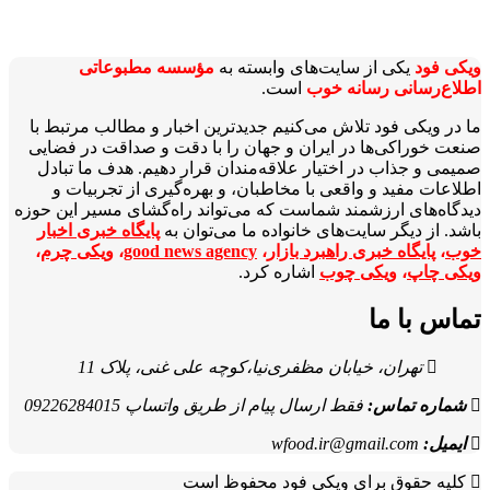
ویکی‌ فود
یکی از سایت‌های وابسته به
مؤسسه مطبوعاتی
اطلاع‌رسانی رسانه خوب
است.
ما در ویکی‌ فود تلاش می‌کنیم جدیدترین اخبار و مطالب مرتبط با
صنعت خوراکی‌ها در ایران و جهان را با دقت و صداقت در فضایی
صمیمی و جذاب در اختیار علاقه‌مندان قرار دهیم. هدف ما تبادل
اطلاعات مفید و واقعی با مخاطبان، و بهره‌گیری از تجربیات و
دیدگاه‌های ارزشمند شماست که می‌تواند راه‌گشای مسیر این حوزه
باشد. از دیگر سایت‌های خانواده ما می‌توان به
پایگاه خبری اخبار
خوب
،
پایگاه خبری راهبرد بازار
،
good news agency
،
ویکی چرم
،
ویکی چاپ
،
ویکی چوب
اشاره کرد.
تماس با ما
تهران، خیابان مظفری‌نیا،کوچه علی غنی، پلاک 11
شماره تماس:
فقط ارسال پیام از طریق واتساپ 09226284015
ایمیل:
wfood.ir@gmail.com
کلیه حقوق برای ویکی فود محفوظ است