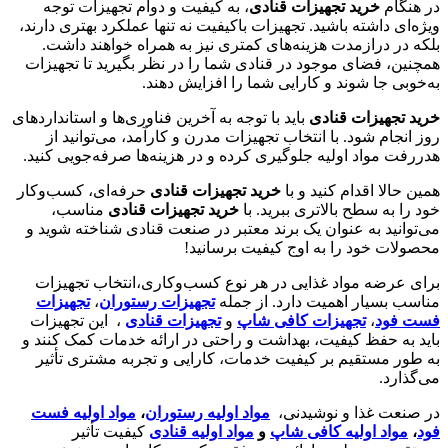
در هنگام
خرید تجهیزات قنادی
، به کیفیت و دوام تجهیزات توجه
ویژه‌ای داشته باشید. تجهیزات باکیفیت نه تنها عملکرد بهتری دارند،
بلکه در درازمدت هزینه‌های کمتری نیز به همراه خواهند داشت.
همچنین، فضای موجود در قنادی شما را در نظر بگیرید تا تجهیزات
به‌خوبی جا شوند و کارایی شما را افزایش دهند.
خرید تجهیزات قنادی
باید با توجه به آخرین فناوری‌ها و استانداردهای
روز انجام شود. با انتخاب تجهیزات مدرن و کارآمد، می‌توانید از
هدررفت مواد اولیه جلوگیری کرده و در هزینه‌ها صرفه‌جویی کنید.
همین حالا اقدام کنید و با
خرید تجهیزات قنادی
حرفه‌ای، کسب‌وکار
خود را به سطح بالاتری ببرید. با
خرید تجهیزات قنادی
مناسب،
می‌توانید به عنوان یک برند معتبر در صنعت قنادی شناخته شوید و
محصولات خود را به اوج کیفیت برسانید!
برای عرضه مواد غذایی در هر نوع کسب‌وکاری،انتخاب تجهیزات
مناسب بسیار اهمیت دارد. از جمله
تجهیزات رستوران‌
،
تجهیزات
فست فود
،
تجهیزات کافی‌ شاپ‌
و
تجهیزات قنادی
، این تجهیزات
باید به حفظ کیفیت، بهداشت و راحتی در ارائه خدمات کمک کنند و
به طور مستقیم بر کیفیت خدمات، کارایی و تجربه مشتری تأثیر
می‌گذارد.
در صنعت غذا و نوشیدنی،
مواد اولیه رستوران‌
،
مواد اولیه فست
فود
،
مواد اولیه کافی‌ شاپ‌
و
مواد اولیه قنادی
کیفیت تأثیر