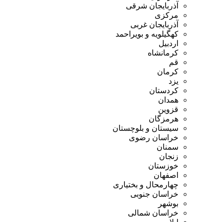
آذربایجان شرقی
مرکزی
آذربایجان غربی
کهگیلویه و بویراحمد
اردبیل
کرمانشاه
قم
کرمان
یزد
کردستان
همدان
قزوین
هرمزگان
سیستان و بلوچستان
خراسان رضوی
سمنان
زنجان
خوزستان
اصفهان
چهارمحال و بختیاری
خراسان جنوبی
بوشهر
خراسان شمالی