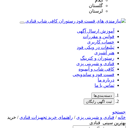
ایلام
گلستان
لرستان
آموزش ارسال آگهی
قوانین و مقررات
حساب کاربری
تبلیغات در ویکی فود
هنر آشپزی
رستوران و کترینگ
قنادی و شیرینی پزی
کافی شاپ و آبمیوه
فست فود و ساندویچی
درباره ما
تماس با ما
دسته‌بندی‌ها
ثبت اگهی رایگان
جستجو
خانه
/
قنادی و شیرینی پزی
/
راهنمای خرید تجهیزات قنادی
/ خرید
بهترین سینی‌ قنادی