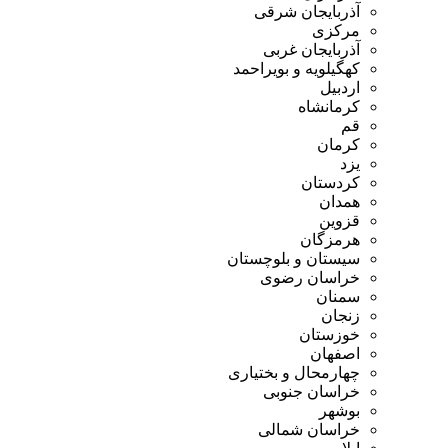
آذربایجان شرقی
مرکزی
آذربایجان غربی
کهگیلویه و بویراحمد
اردبیل
کرمانشاه
قم
کرمان
یزد
کردستان
همدان
قزوین
هرمزگان
سیستان و بلوچستان
خراسان رضوی
سمنان
زنجان
خوزستان
اصفهان
چهارمحال و بختیاری
خراسان جنوبی
بوشهر
خراسان شمالی