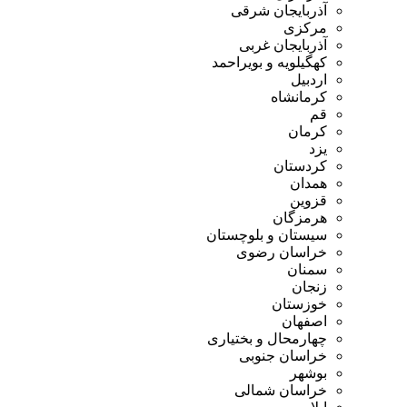
آذربایجان شرقی
مرکزی
آذربایجان غربی
کهگیلویه و بویراحمد
اردبیل
کرمانشاه
قم
کرمان
یزد
کردستان
همدان
قزوین
هرمزگان
سیستان و بلوچستان
خراسان رضوی
سمنان
زنجان
خوزستان
اصفهان
چهارمحال و بختیاری
خراسان جنوبی
بوشهر
خراسان شمالی