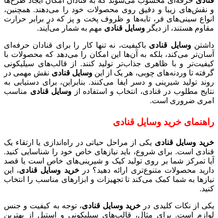
قنادی
حرفه‌ای محسوب می‌شوند که به قنادان امکان ایجاد طرح‌ها
و نقش‌های زیبا و دقیق روی محصولات خود را می‌دهند. همچنین،
انواع سینی‌های فر، تابه‌ها و ظروف پخت و پز که در برابر حرارت
مقاوم هستند، از دیگر
وسایل قنادی
مهم به شمار می‌آیند.
داشتن
وسایل قنادی
باکیفیت، نه تنها کار را برای قنادان حرفه‌ای
آسان‌تر می‌کند، بلکه به آن‌ها این امکان را می‌دهد که محصولات با
کیفیت‌تر و با ظاهری جذاب‌تر تولید کنند. از قالب‌های سیلیکونی
گرفته تا وردنه‌های چوبی، هر یک از این
وسایل قنادی
نقش مهمی در
روند تولید شیرینی و دسر ایفا می‌کنند. بنابراین، برای دستیابی به
نتایج مطلوب در قنادی، انتخاب و استفاده از
وسایل قنادی
مناسب
امری ضروری است.
راهنمای خرید وسایل قنادی
خرید وسایل قنادی
یکی از مراحل حیاتی در راه‌اندازی یا ارتقاء یک
قنادی است. برای شروع، باید نیازهای خاص خود را شناسایی کنید.
آیا تمرکز شما بر روی تولید کیک و شیرینی‌های خاص است یا قصد
دارید محصولات متنوع‌تری ارائه دهید؟ در
خرید وسایل قنادی
، این
نیازها به شما کمک می‌کند تا تجهیزات و ابزارهای مناسب را انتخاب
کنید.
یکی از نکات کلیدی در
خرید وسایل قنادی
، توجه به کیفیت و جنس
لوازم است. برای مثال، قالب‌های سیلیکونی و استیل از بهترین