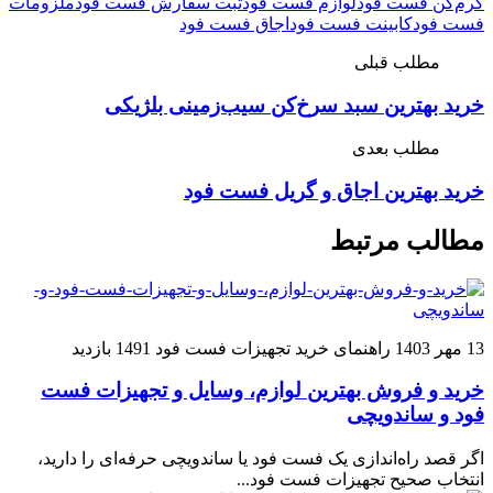
گرم‌کن فست فود
لوازم فست فود
ثبت سفارش فست فود
ملزومات
فست فود
کابینت‌ فست فود
اجاق‌ فست فود
مطلب قبلی
خرید بهترین سبد سرخ‌کن سیب‌زمینی بلژیکی
مطلب بعدی
خرید بهترین اجاق و گریل فست فود
مطالب مرتبط
13 مهر 1403
راهنمای خرید تجهیزات فست فود
1491 بازدید
خرید و فروش بهترین لوازم، وسایل و تجهیزات فست
فود و ساندویچی
اگر قصد راه‌اندازی یک فست فود یا ساندویچی حرفه‌ای را دارید،
انتخاب صحیح تجهیزات فست فود...