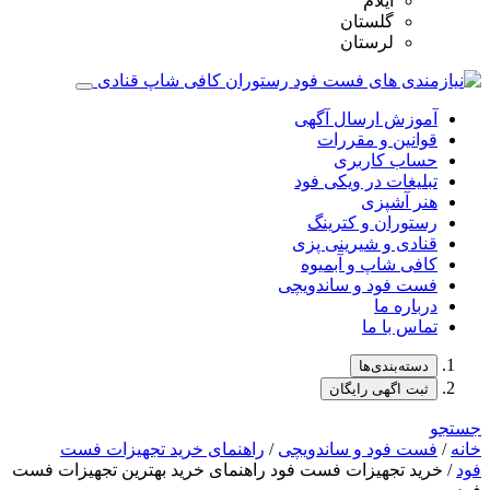
ایلام
گلستان
لرستان
آموزش ارسال آگهی
قوانین و مقررات
حساب کاربری
تبلیغات در ویکی فود
هنر آشپزی
رستوران و کترینگ
قنادی و شیرینی پزی
کافی شاپ و آبمیوه
فست فود و ساندویچی
درباره ما
تماس با ما
دسته‌بندی‌ها
ثبت اگهی رایگان
جستجو
خانه
/
فست فود و ساندویچی
/
راهنمای خرید تجهیزات فست
فود
/ خرید تجهیزات فست فود راهنمای خرید بهترین تجهیزات فست