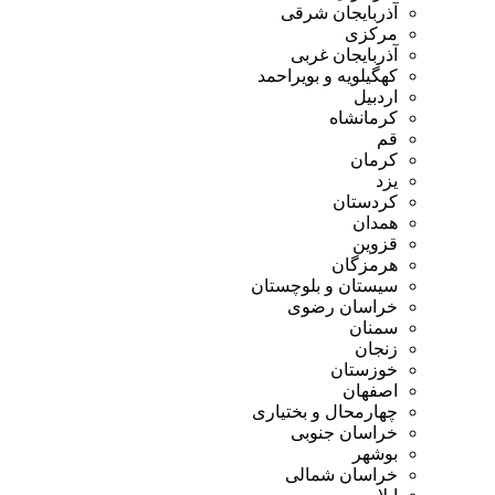
آذربایجان شرقی
مرکزی
آذربایجان غربی
کهگیلویه و بویراحمد
اردبیل
کرمانشاه
قم
کرمان
یزد
کردستان
همدان
قزوین
هرمزگان
سیستان و بلوچستان
خراسان رضوی
سمنان
زنجان
خوزستان
اصفهان
چهارمحال و بختیاری
خراسان جنوبی
بوشهر
خراسان شمالی