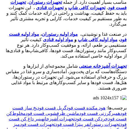
مناسب بسیار اهمیت دارد. از جمله
تجهیزات رستوران‌
،
تجهیزات
فست فود
،
تجهیزات کافی‌ شاپ‌
و
تجهیزات قنادی
، این تجهیزات
باید به حفظ کیفیت، بهداشت و راحتی در ارائه خدمات کمک کنند و
به طور مستقیم بر کیفیت خدمات، کارایی و تجربه مشتری تأثیر
می‌گذارد.
در صنعت غذا و نوشیدنی،
مواد اولیه رستوران‌
،
مواد اولیه فست
فود
،
مواد اولیه کافی‌ شاپ‌
و
مواد اولیه قنادی
کیفیت تأثیر
مستقیمی بر طعم، ارائه، و موفقیت کسب‌وکار دارد. هر نوع
کسب‌وکار مانند رستوران‌ها، فست فودها، کافی‌شاپ‌ها و قنادی‌ها
از مواد اولیه خاصی استفاده می‌کند.
تجهیزات آشپزخانه صنعتی
شامل مجموعه‌ای از ابزارها و
دستگاه‌هاست که برای پخت‌وپز، آماده‌سازی و سرو غذا در مقیاس
بزرگ و حرفه‌ای استفاده می‌شود. این تجهیزات در رستوران‌ها،
هتل‌ها، فست فودها و سایر کسب‌وکارهای مرتبط با مواد غذایی
ضروری هستند.
برچسب‌ها:
هود مکنده فست فود
گریل‌ فست فود
یخ ساز فست
فود
همبرگرزنی فست فود
ماشین‌ ظرفشویی فست فود
مخلوط‌کن‌
فست فود
خردکن‌ فست فود
تجهیزات آشپزخانه
پنیر داغ کن فست
فود
تجهیزات رستوران
فر پیتزا فست فود
تجهیزات فست فود
میز