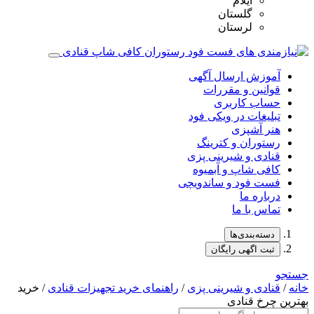
ایلام
گلستان
لرستان
آموزش ارسال آگهی
قوانین و مقررات
حساب کاربری
تبلیغات در ویکی فود
هنر آشپزی
رستوران و کترینگ
قنادی و شیرینی پزی
کافی شاپ و آبمیوه
فست فود و ساندویچی
درباره ما
تماس با ما
دسته‌بندی‌ها
ثبت اگهی رایگان
جستجو
خانه
/
قنادی و شیرینی پزی
/
راهنمای خرید تجهیزات قنادی
/ خرید
بهترین چرخ قنادی