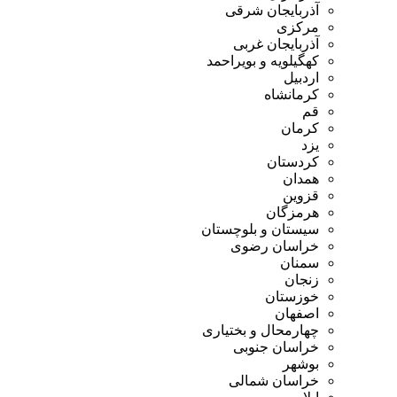
آذربایجان شرقی
مرکزی
آذربایجان غربی
کهگیلویه و بویراحمد
اردبیل
کرمانشاه
قم
کرمان
یزد
کردستان
همدان
قزوین
هرمزگان
سیستان و بلوچستان
خراسان رضوی
سمنان
زنجان
خوزستان
اصفهان
چهارمحال و بختیاری
خراسان جنوبی
بوشهر
خراسان شمالی