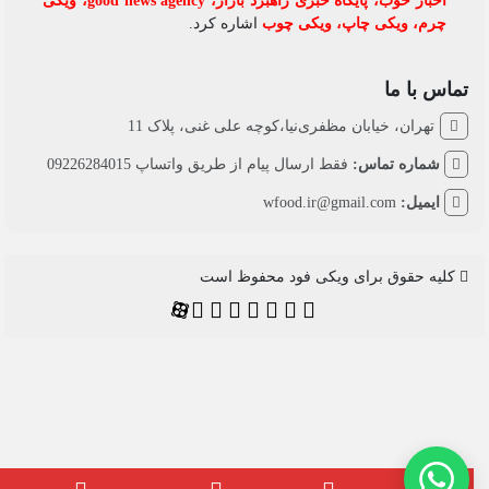
اخبار خوب
،
پایگاه خبری راهبرد بازار
،
good news agency
،
ویکی
چرم
،
ویکی چاپ
،
ویکی چوب
اشاره کرد.
تماس با ما
تهران، خیابان مظفری‌نیا،کوچه علی غنی، پلاک 11
شماره تماس:
فقط ارسال پیام از طریق واتساپ 09226284015
ایمیل:
wfood.ir@gmail.com
کلیه حقوق برای ویکی فود محفوظ است