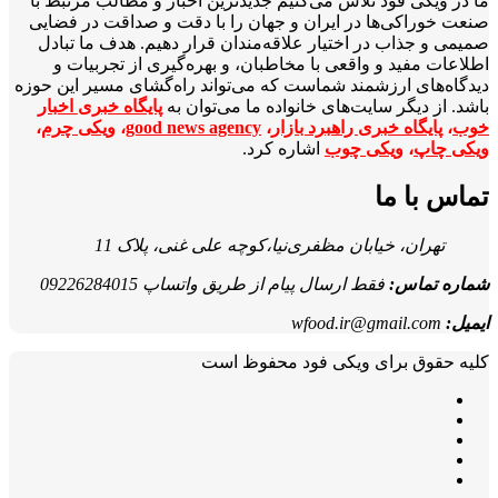
ما در ویکی‌ فود تلاش می‌کنیم جدیدترین اخبار و مطالب مرتبط با
صنعت خوراکی‌ها در ایران و جهان را با دقت و صداقت در فضایی
صمیمی و جذاب در اختیار علاقه‌مندان قرار دهیم. هدف ما تبادل
اطلاعات مفید و واقعی با مخاطبان، و بهره‌گیری از تجربیات و
دیدگاه‌های ارزشمند شماست که می‌تواند راه‌گشای مسیر این حوزه
باشد. از دیگر سایت‌های خانواده ما می‌توان به
پایگاه خبری اخبار
خوب
،
پایگاه خبری راهبرد بازار
،
good news agency
،
ویکی چرم
،
ویکی چاپ
،
ویکی چوب
اشاره کرد.
تماس با ما
تهران، خیابان مظفری‌نیا،کوچه علی غنی، پلاک 11
شماره تماس:
فقط ارسال پیام از طریق واتساپ 09226284015
ایمیل:
wfood.ir@gmail.com
کلیه حقوق برای ویکی فود محفوظ است