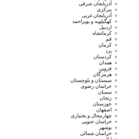
آذربایجان شرقی
مرکزی
آذربایجان غربی
کهگیلویه و بویراحمد
اردبیل
کرمانشاه
قم
کرمان
یزد
کردستان
همدان
قزوین
هرمزگان
سیستان و بلوچستان
خراسان رضوی
سمنان
زنجان
خوزستان
اصفهان
چهارمحال و بختیاری
خراسان جنوبی
بوشهر
خراسان شمالی