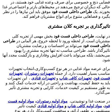
فضایی دنج و خصوصی برای صرف وعده غذایی خود هستند، در
حالی که دیگران ترجیح می‌دهند در محیط‌های بازتر و اجتماعی‌تر غذا
بخورند. یک
طراحی داخلی فست فود
موفق باید این نیازها را در نظر
بگیرد و فضاهایی متنوع برای انواع مشتریان فراهم کند.
تاثیرگذاری بر تجربه کلان مشتری
در نهایت،
طراحی داخلی فست فود
بخش مهمی از تجربه کلی
مشتریان است. از لحظه ورود تا لحظه خروج، هر المانی در
طراحی
داخلی فست فود
می‌تواند بر احساسات و رضایت مشتریان
تاثیرگذار باشد. طراحی مناسب نه تنها تجربه مشتری را بهبود
می‌بخشد، بلکه می‌تواند باعث افزایش وفاداری و بازگشت مجدد آنها
شود.
برای عرضه مواد غذایی در هر نوع کسب‌وکاری،انتخاب تجهیزات
مناسب بسیار اهمیت دارد. از جمله
تجهیزات رستوران‌
،
تجهیزات
فست فود
،
تجهیزات کافی‌ شاپ‌
و
تجهیزات قنادی
، این تجهیزات
باید به حفظ کیفیت، بهداشت و راحتی در ارائه خدمات کمک کنند و
به طور مستقیم بر کیفیت خدمات، کارایی و تجربه مشتری تأثیر
می‌گذارد.
در صنعت غذا و نوشیدنی،
مواد اولیه رستوران‌
،
مواد اولیه فست
فود
،
مواد اولیه کافی‌ شاپ‌
و
مواد اولیه قنادی
کیفیت تأثیر
مستقیمی بر طعم، ارائه، و موفقیت کسب‌وکار دارد. هر نوع