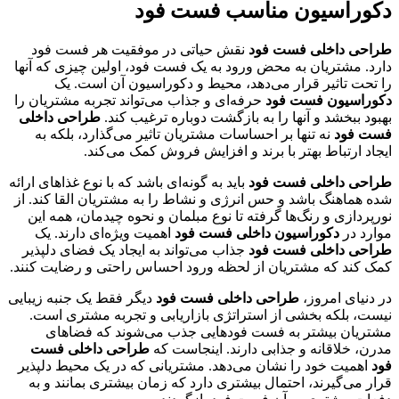
دکوراسیون مناسب فست فود
طراحی داخلی فست فود
نقش حیاتی در موفقیت هر فست فود
دارد. مشتریان به محض ورود به یک فست فود، اولین چیزی که آنها
را تحت تاثیر قرار می‌دهد، محیط و دکوراسیون آن است. یک
دکوراسیون فست فود
حرفه‌ای و جذاب می‌تواند تجربه مشتریان را
بهبود ببخشد و آنها را به بازگشت دوباره ترغیب کند.
طراحی داخلی
فست فود
نه تنها بر احساسات مشتریان تاثیر می‌گذارد، بلکه به
ایجاد ارتباط بهتر با برند و افزایش فروش کمک می‌کند.
طراحی داخلی فست فود
باید به گونه‌ای باشد که با نوع غذاهای ارائه
شده هماهنگ باشد و حس انرژی و نشاط را به مشتریان القا کند. از
نورپردازی و رنگ‌ها گرفته تا نوع مبلمان و نحوه چیدمان، همه این
موارد در
دکوراسیون داخلی فست فود
اهمیت ویژه‌ای دارند. یک
طراحی داخلی فست فود
جذاب می‌تواند به ایجاد یک فضای دلپذیر
کمک کند که مشتریان از لحظه ورود احساس راحتی و رضایت کنند.
در دنیای امروز،
طراحی داخلی فست فود
دیگر فقط یک جنبه زیبایی
نیست، بلکه بخشی از استراتژی بازاریابی و تجربه مشتری است.
مشتریان بیشتر به فست فودهایی جذب می‌شوند که فضاهای
مدرن، خلاقانه و جذابی دارند. اینجاست که
طراحی داخلی فست
فود
اهمیت خود را نشان می‌دهد. مشتریانی که در یک محیط دلپذیر
قرار می‌گیرند، احتمال بیشتری دارد که زمان بیشتری بمانند و به