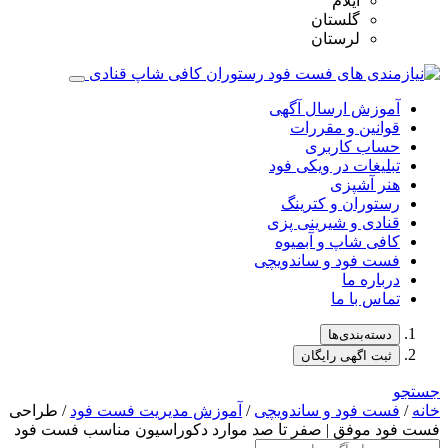
ایلام
گلستان
لرستان
آموزش ارسال آگهی
قوانین و مقررات
حساب کاربری
تبلیغات در ویکی فود
هنر آشپزی
رستوران و کترینگ
قنادی و شیرینی پزی
کافی شاپ و آبمیوه
فست فود و ساندویچی
درباره ما
تماس با ما
دسته‌بندی‌ها
ثبت اگهی رایگان
جستجو
خانه
/
فست فود و ساندویچی
/
آموزش مدیریت فست فود
/ طراحی
فست فود موفق‌ | صفر تا صد موارد دکوراسیون مناسب فست فود