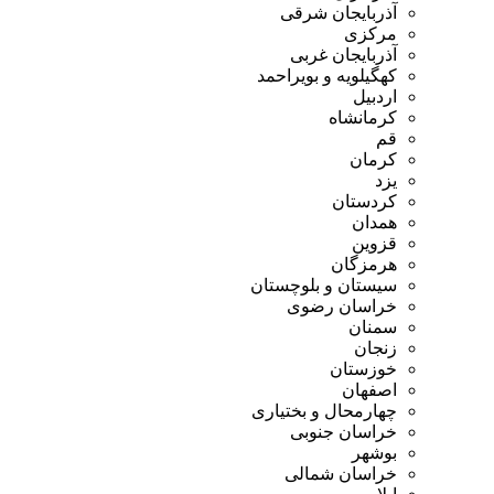
آذربایجان شرقی
مرکزی
آذربایجان غربی
کهگیلویه و بویراحمد
اردبیل
کرمانشاه
قم
کرمان
یزد
کردستان
همدان
قزوین
هرمزگان
سیستان و بلوچستان
خراسان رضوی
سمنان
زنجان
خوزستان
اصفهان
چهارمحال و بختیاری
خراسان جنوبی
بوشهر
خراسان شمالی