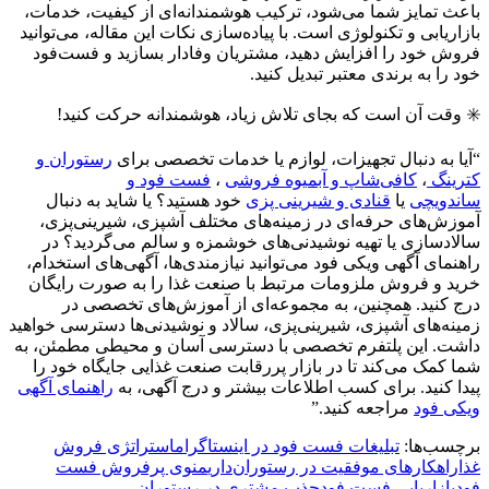
باعث تمایز شما می‌شود، ترکیب هوشمندانه‌ای از کیفیت، خدمات،
بازاریابی و تکنولوژی است. با پیاده‌سازی نکات این مقاله، می‌توانید
فروش خود را افزایش دهید، مشتریان وفادار بسازید و فست‌فود
خود را به برندی معتبر تبدیل کنید.
✳️ وقت آن است که بجای تلاش زیاد، هوشمندانه حرکت کنید!
“آیا به دنبال تجهیزات، لوازم یا خدمات تخصصی برای
رستوران و
کترینگ
،
کافی‌شاپ و آبمیوه فروشی
،
فست فود و
ساندویچی
یا
قنادی و شیرینی پزی
خود هستید؟ یا شاید به دنبال
آموزش‌های حرفه‌ای در زمینه‌های مختلف آشپزی، شیرینی‌پزی،
سالادسازی یا تهیه نوشیدنی‌های خوشمزه و سالم می‌گردید؟ در
راهنمای آگهی ویکی فود می‌توانید نیازمندی‌ها، آگهی‌های استخدام،
خرید و فروش ملزومات مرتبط با صنعت غذا را به صورت رایگان
درج کنید. همچنین، به مجموعه‌ای از آموزش‌های تخصصی در
زمینه‌های آشپزی، شیرینی‌پزی، سالاد و نوشیدنی‌ها دسترسی خواهید
داشت. این پلتفرم تخصصی با دسترسی آسان و محیطی مطمئن، به
شما کمک می‌کند تا در بازار پررقابت صنعت غذایی جایگاه خود را
پیدا کنید. برای کسب اطلاعات بیشتر و درج آگهی، به
راهنمای آگهی
ویکی فود
مراجعه کنید.”
برچسب‌ها:
تبلیغات فست فود در اینستاگرام
استراتژی فروش
غذا
راهکارهای موفقیت در رستوران‌داری
منوی پرفروش فست
فود
بازاریابی فست فود
جذب مشتری در رستوران