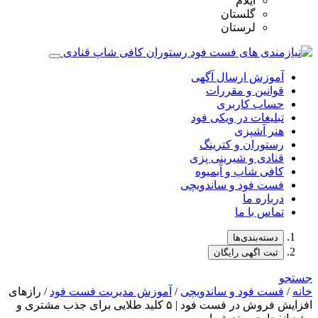
ایلام
گلستان
لرستان
آموزش ارسال آگهی
قوانین و مقررات
حساب کاربری
تبلیغات در ویکی فود
هنر آشپزی
رستوران و کترینگ
قنادی و شیرینی پزی
کافی شاپ و آبمیوه
فست فود و ساندویچی
درباره ما
تماس با ما
دسته‌بندی‌ها
ثبت اگهی رایگان
جستجو
خانه
/
فست فود و ساندویچی
/
آموزش مدیریت فست فود
/ رازهای
افزایش فروش در فست فود | ۵ کلید طلایی برای جذب مشتری و