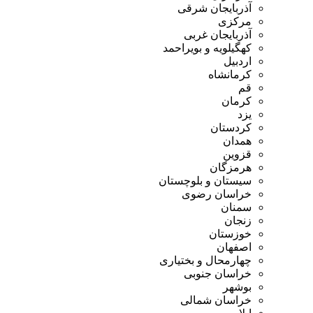
آذربایجان شرقی
مرکزی
آذربایجان غربی
کهگیلویه و بویراحمد
اردبیل
کرمانشاه
قم
کرمان
یزد
کردستان
همدان
قزوین
هرمزگان
سیستان و بلوچستان
خراسان رضوی
سمنان
زنجان
خوزستان
اصفهان
چهارمحال و بختیاری
خراسان جنوبی
بوشهر
خراسان شمالی