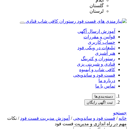
ایلام
گلستان
لرستان
آموزش ارسال آگهی
قوانین و مقررات
حساب کاربری
تبلیغات در ویکی فود
هنر آشپزی
رستوران و کترینگ
قنادی و شیرینی پزی
کافی شاپ و آبمیوه
فست فود و ساندویچی
درباره ما
تماس با ما
دسته‌بندی‌ها
ثبت اگهی رایگان
جستجو
خانه
/
فست فود و ساندویچی
/
آموزش مدیریت فست فود
/ نکات
مهم در راه اندازی و مدیریت فست فود