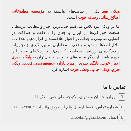
ویکی‌ فود
یکی از سایت‌های وابسته به
مؤسسه مطبوعاتی
اطلاع‌رسانی رسانه خوب
است.
ما در ویکی‌ فود تلاش می‌کنیم جدیدترین اخبار و مطالب مرتبط با
صنعت خوراکی‌ها در ایران و جهان را با دقت و صداقت در
فضایی صمیمی و جذاب در اختیار علاقه‌مندان قرار دهیم. هدف ما
تبادل اطلاعات مفید و واقعی با مخاطبان، و بهره‌گیری از تجربیات
و دیدگاه‌های ارزشمند شماست که می‌تواند راه‌گشای مسیر این
حوزه باشد. از دیگر سایت‌های خانواده ما می‌توان به
پایگاه خبری
اخبار خوب
،
پایگاه خبری راهبرد بازار
،
good news agency
،
ویکی
چرم
،
ویکی چاپ
،
ویکی چوب
اشاره کرد.
تماس با ما
تهران، خیابان مظفری‌نیا،کوچه علی غنی، پلاک 11
شماره تماس:
فقط ارسال پیام از طریق واتساپ 09226284015
ایمیل:
wfood.ir@gmail.com