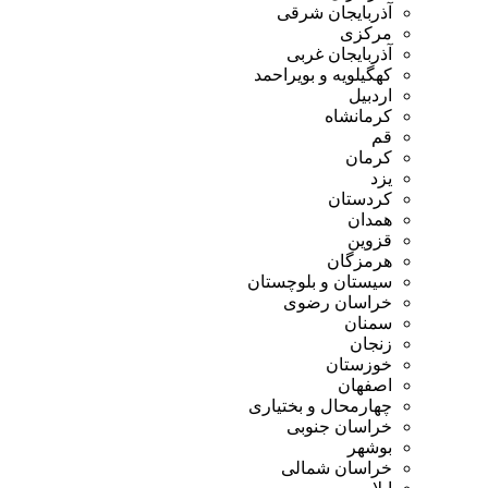
آذربایجان شرقی
مرکزی
آذربایجان غربی
کهگیلویه و بویراحمد
اردبیل
کرمانشاه
قم
کرمان
یزد
کردستان
همدان
قزوین
هرمزگان
سیستان و بلوچستان
خراسان رضوی
سمنان
زنجان
خوزستان
اصفهان
چهارمحال و بختیاری
خراسان جنوبی
بوشهر
خراسان شمالی