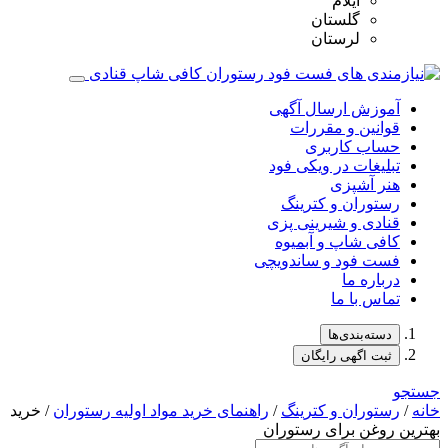
ایلام
گلستان
لرستان
آموزش ارسال آگهی
قوانین و مقررات
حساب کاربری
تبلیغات در ویکی فود
هنر آشپزی
رستوران و کترینگ
قنادی و شیرینی پزی
کافی شاپ و آبمیوه
فست فود و ساندویچی
درباره ما
تماس با ما
دسته‌بندی‌ها
ثبت اگهی رایگان
جستجو
خانه
/
رستوران و کترینگ
/
راهنمای خرید مواد اولیه رستوران
/ خرید
بهترین روغن‌ برای رستوران