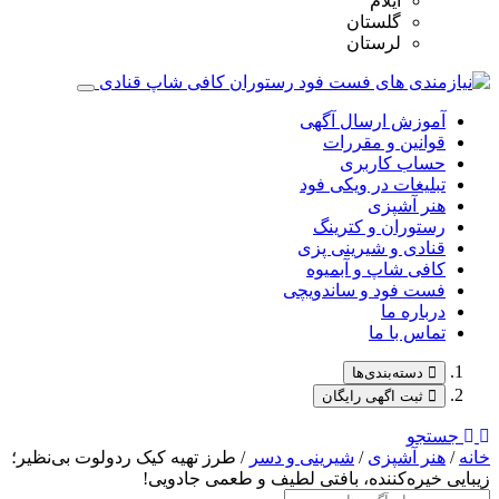
ایلام
گلستان
لرستان
آموزش ارسال آگهی
قوانین و مقررات
حساب کاربری
تبلیغات در ویکی فود
هنر آشپزی
رستوران و کترینگ
قنادی و شیرینی پزی
کافی شاپ و آبمیوه
فست فود و ساندویچی
درباره ما
تماس با ما
دسته‌بندی‌ها
ثبت اگهی رایگان
جستجو
خانه
/
هنر آشپزی
/
شیرینی و دسر
/ طرز تهیه کیک ردولوت بی‌نظیر؛
زیبایی خیره‌کننده، بافتی لطیف و طعمی جادویی!