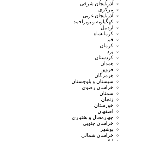
آذربایجان شرقی
مرکزی
آذربایجان غربی
کهگیلویه و بویراحمد
اردبیل
کرمانشاه
قم
کرمان
یزد
کردستان
همدان
قزوین
هرمزگان
سیستان و بلوچستان
خراسان رضوی
سمنان
زنجان
خوزستان
اصفهان
چهارمحال و بختیاری
خراسان جنوبی
بوشهر
خراسان شمالی