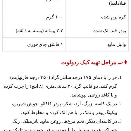
فیلادلفیا)
کره نرم شده
۱۰۰ گرم
پودر قند الک شده
۲-۳ پیمانه (بسته به ذائقه)
وانیل مایع
۱ قاشق چای‌خوری
👨‍🍳 مراحل تهیه کیک ردولوت
فر را با دمای ۱۷۵ درجه سانتی‌گراد (۳۵۰ درجه فارنهایت)
گرم کنید. دو قالب گرد ۲۰ سانتی‌متری (۸ اینچ) را چرب کرده
و با کاغذ روغنی بپوشانید.
در یک کاسه بزرگ، آرد، شکر، پودر کاکائو، جوش شیرین،
بیکینگ پودر و نمک را با هم الک کرده و مخلوط کنید.
در کاسه‌ای دیگر، تخم مرغ‌ها، روغن مایع، باترمیلک، رنگ
خوراکی قرمز و وانیل را با همزن برقی خوب بزنید تا یکدست