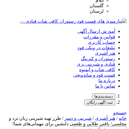
ایلام
گلستان
لرستان
آموزش ارسال آگهی
قوانین و مقررات
حساب کاربری
تبلیغات در ویکی فود
هنر آشپزی
رستوران و کترینگ
قنادی و شیرینی پزی
کافی شاپ و آبمیوه
فست فود و ساندویچی
درباره ما
تماس با ما
دسته‌بندی‌ها
ثبت اگهی رایگان
جستجو
خانه
/
هنر آشپزی
/
شیرینی و دسر
/ طرز تهیه شیرینی زبان ترد و
مجلسی؛ بافتی طلایی و طعمی دلنشین برای مهمانی‌های شما!