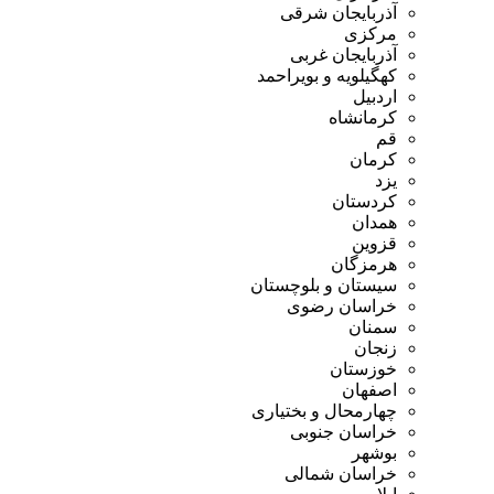
آذربایجان شرقی
مرکزی
آذربایجان غربی
کهگیلویه و بویراحمد
اردبیل
کرمانشاه
قم
کرمان
یزد
کردستان
همدان
قزوین
هرمزگان
سیستان و بلوچستان
خراسان رضوی
سمنان
زنجان
خوزستان
اصفهان
چهارمحال و بختیاری
خراسان جنوبی
بوشهر
خراسان شمالی