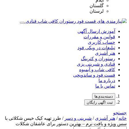
ایلام
گلستان
لرستان
آموزش ارسال آگهی
قوانین و مقررات
حساب کاربری
تبلیغات در ویکی فود
هنر آشپزی
رستوران و کترینگ
قنادی و شیرینی پزی
کافی شاپ و آبمیوه
فست فود و ساندویچی
درباره ما
تماس با ما
دسته‌بندی‌ها
ثبت اگهی رایگان
جستجو
خانه
/
هنر آشپزی
/
شیرینی و دسر
/ طرز تهیه کیک خیس شکلاتی با
سس ویژه و بافت نرم – بهترین دستور برای عاشقان شکلات