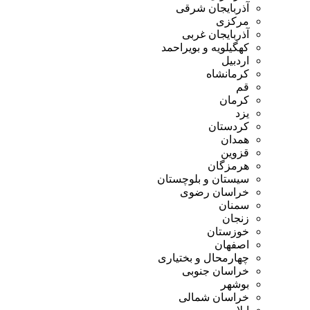
آذربایجان شرقی
مرکزی
آذربایجان غربی
کهگیلویه و بویراحمد
اردبیل
کرمانشاه
قم
کرمان
یزد
کردستان
همدان
قزوین
هرمزگان
سیستان و بلوچستان
خراسان رضوی
سمنان
زنجان
خوزستان
اصفهان
چهارمحال و بختیاری
خراسان جنوبی
بوشهر
خراسان شمالی