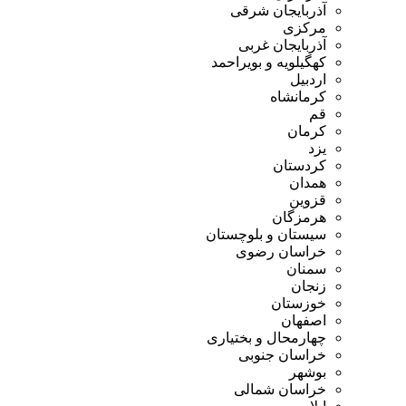
آذربایجان شرقی
مرکزی
آذربایجان غربی
کهگیلویه و بویراحمد
اردبیل
کرمانشاه
قم
کرمان
یزد
کردستان
همدان
قزوین
هرمزگان
سیستان و بلوچستان
خراسان رضوی
سمنان
زنجان
خوزستان
اصفهان
چهارمحال و بختیاری
خراسان جنوبی
بوشهر
خراسان شمالی