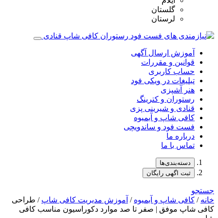
ایلام
گلستان
لرستان
آموزش ارسال آگهی
قوانین و مقررات
حساب کاربری
تبلیغات در ویکی فود
هنر آشپزی
رستوران و کترینگ
قنادی و شیرینی پزی
کافی شاپ و آبمیوه
فست فود و ساندویچی
درباره ما
تماس با ما
دسته‌بندی‌ها
ثبت اگهی رایگان
جستجو
خانه
/
کافی شاپ و آبمیوه
/
آموزش مدیریت کافی شاپ
/ طراحی
کافی شاپ موفق‌ | صفر تا صد موارد دکوراسیون مناسب کافی