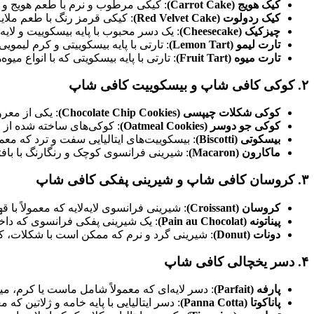
کیک هویج (Carrot Cake)
: کیکی مرطوب و نرم با طعم هویج و اد
کیک ردولوت (Red Velvet Cake)
: کیکی قرمز رنگ با طعم ملای
چیزکیک (Cheesecake)
: یک دسر محبوب با پایه بیسکوییت و لایه‌
تارت لیمو (Lemon Tart)
: تارتی با پایه بیسکوییتی و کرم لیم
تارت میوه (Fruit Tart)
: تارتی با پایه بیسکویتی که با انواع م
۲.
کوکی‌ کافی شاپ و بیسکوییت‌ کافی شاپ
کوکی شکلات چیپسی (Chocolate Chip Cookies)
: یکی از معر
کوکی جو دوسر (Oatmeal Cookies)
: کوکی‌های ساخته شده از
بیسکوتی (Biscotti)
: بیسکوییت‌های ایتالیایی سفت و ترد که معمو
ماکارون (Macaron)
: شیرینی فرانسوی کوچک و رنگارنگ با بافت
۳.
کروسان‌ کافی شاپ و شیرینی‌ پفکی کافی شاپ
کروسان (Croissant)
: شیرینی فرانسوی لایه‌لایه که معمولاً با
پیناتونه (Pain au Chocolat)
: یک شیرینی پفکی فرانسوی که داخ
دونات (Donut)
: شیرینی گرد و نرم که ممکن است با شکلات، کرم
۴.
دسر یخچالی کافی شاپ
پارفه (Parfait)
: دسر لایه‌ای که معمولاً شامل ماست یا کرم، 
پاناکوتا (Panna Cotta)
: دسر ایتالیایی با پایه خامه و ژلاتین ک