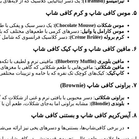
تیرامیسو (Tiramisu)
: یک دسر ایتالیایی کلاسیک که از لایه‌ها
۵.
موس‌ کافی شاپ و کرم‌ کافی شاپ
موس شکلات (Chocolate Mousse)
: یک دسر سبک و پفکی با طع
موس کارامل یا وانیل
: دسرهای کرمی با طعم‌های مختلف که باف
کرم بروله (Crème Brûlée)
: دسر کلاسیک فرانسوی که شامل کرم
۶.
مافین کافی شاپ و کاپ‌ کیک کافی شاپ
مافین بلوبری (Blueberry Muffin)
: مافینی نرم و لطیف با تکه
مافین شکلاتی
: مافین‌هایی با طعم شکلاتی که گاهی با مغزهای 
کاپ‌کیک
: کیک‌های کوچک تک نفره که با خامه و تزیینات مختلفی
۷.
براونی کافی شاپ (Brownie)
براونی شکلاتی
: دسر محبوبی با بافتی نرم و غنی از شکلات که
بلوندی (Blondie)
: مشابه براونی اما به‌جای شکلات، طعم آن با
۸.
آیس‌کریم کافی شاپ و بستنی کافی شاپ
در برخی کافی‌شاپ‌ها، بستنی‌ها و دسرهای یخی نیز ارائه می‌شود
این دسرها علاوه بر طعم عالی، تجربه‌ی قهوه‌نوشی در کافی‌شاپ را به