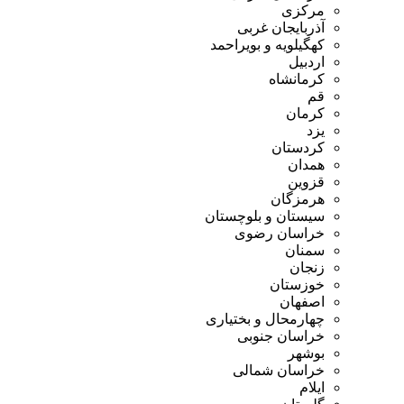
مرکزی
آذربایجان غربی
کهگیلویه و بویراحمد
اردبیل
کرمانشاه
قم
کرمان
یزد
کردستان
همدان
قزوین
هرمزگان
سیستان و بلوچستان
خراسان رضوی
سمنان
زنجان
خوزستان
اصفهان
چهارمحال و بختیاری
خراسان جنوبی
بوشهر
خراسان شمالی
ایلام