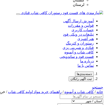
گلستان
لرستان
آموزش ارسال آگهی
قوانین و مقررات
حساب کاربری
تبلیغات در ویکی فود
هنر آشپزی
رستوران و کترینگ
قنادی و شیرینی پزی
کافی شاپ و آبمیوه
فست فود و ساندویچی
درباره ما
تماس با ما
دسته‌بندی‌ها
ثبت اگهی رایگان
جستجو
خانه
/
کافی شاپ و آبمیوه
/
راهنمای خرید مواد اولیه کافی‌ شاپ‌
/ خری