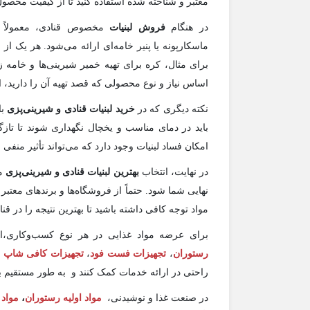
معتبر و شناخته شده استفاده کنید تا از کیفیت محصو
در هنگام
فروش لبنیات
مخصوص قنادی، معمولاً لب
ماسکارپونه یا پنیر خامه‌ای ارائه می‌شود. هر یک
برای مثال، کره برای تهیه خمیر شیرینی‌ها و خامه ز
اساس نیاز و نوع محصولی که قصد تهیه آن را دارید، ا
نکته دیگری که در
خرید لبنیات قنادی و شیرینی‌پزی
با
باید در دمای مناسب و یخچال نگهداری شوند تا تا
امکان فساد لبنیات وجود دارد که می‌تواند تأثیر منفی
در نهایت، انتخاب
بهترین لبنیات قنادی و شیرینی‌پزی
می
نهایی شما شود. حتماً از فروشگاه‌ها و برندهای معتبر
مواد توجه کافی داشته باشید تا بهترین نتیجه را در ق
برای عرضه مواد غذایی در هر نوع کسب‌وکاری،ان
رستوران‌
،
تجهیزات فست فود
،
تجهیزات کافی‌ شاپ‌
و
راحتی در ارائه خدمات کمک کنند و به طور مستقیم بر
در صنعت غذا و نوشیدنی،
مواد اولیه رستوران‌
،
مواد 