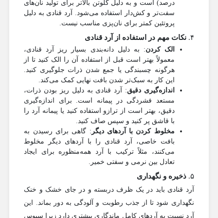
درصد) است و به دلیل گلوتن بالاتر برای تولید نان‌های
سفت‌تر و کش‌دار استفاده می‌شود. آرد قنادی به دلیل
پروتئین کمتر برای نان‌پزی مناسب نیست.
۴.
نکات مهم در استفاده از آرد قنادی
الک کردن
: به دلیل دانه‌بندی بسیار ریز آرد قنادی،
معمولاً بهتر است قبل از استفاده آن را الک کنید تا از
هرگونه چسبندگی یا جمع شدن ذرات جلوگیری کنید.
این کار به سبک‌تر شدن بافت نهایی کمک می‌کند.
اندازه‌گیری دقیق
: آرد قنادی به دلیل ریز بودن ذرات،
مستعد فشردگی در پیمانه است. برای اندازه‌گیری
دقیق، بهتر است از ترازو استفاده کنید یا پیمانه آرد را
با قاشق پر کنید و سپس صاف کنید.
مخلوط کردن با آردهای دیگر
: گاهی برای رسیدن به
بافت خاصی، آرد قنادی را با آردهای دیگر مخلوط
می‌کنند، مثلاً ترکیب با آرد همه‌منظوره برای ایجاد
تعادل بین نرمی و سفتی خمیر.
۵.
ذخیره و نگهداری
آرد قنادی باید در یک ظرف دربسته و در جای خشک و خنک
نگهداری شود تا از جذب رطوبت و آلودگی به دور بماند. این
آرد نسبت به آردهای کامل ماندگاری بیشتری دارد زیرا سبوس