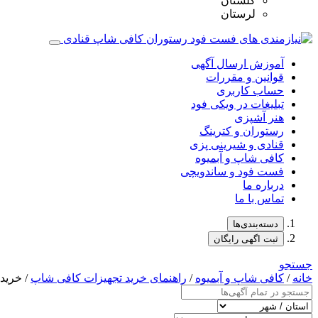
گلستان
لرستان
آموزش ارسال آگهی
قوانین و مقررات
حساب کاربری
تبلیغات در ویکی فود
هنر آشپزی
رستوران و کترینگ
قنادی و شیرینی پزی
کافی شاپ و آبمیوه
فست فود و ساندویچی
درباره ما
تماس با ما
دسته‌بندی‌ها
ثبت اگهی رایگان
جستجو
خانه
/
کافی شاپ و آبمیوه
/
راهنمای خرید تجهیزات کافی شاپ
/ خرید 