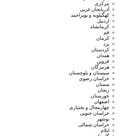
مرکزی
آذربایجان غربی
کهگیلویه و بویراحمد
اردبیل
کرمانشاه
قم
کرمان
یزد
کردستان
همدان
قزوین
هرمزگان
سیستان و بلوچستان
خراسان رضوی
سمنان
زنجان
خوزستان
اصفهان
چهارمحال و بختیاری
خراسان جنوبی
بوشهر
خراسان شمالی
ایلام