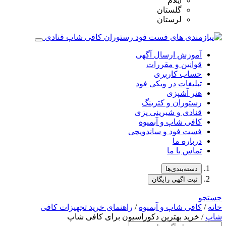
ایلام
گلستان
لرستان
آموزش ارسال آگهی
قوانین و مقررات
حساب کاربری
تبلیغات در ویکی فود
هنر آشپزی
رستوران و کترینگ
قنادی و شیرینی پزی
کافی شاپ و آبمیوه
فست فود و ساندویچی
درباره ما
تماس با ما
دسته‌بندی‌ها
ثبت اگهی رایگان
جستجو
خانه
/
کافی شاپ و آبمیوه
/
راهنمای خرید تجهیزات کافی
شاپ
/ خرید بهترین دکوراسیون برای کافی‌ شاپ