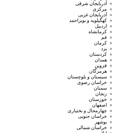
آذربایجان شرقی
مرکزی
آذربایجان غربی
کهگیلویه و بویراحمد
اردبیل
کرمانشاه
قم
کرمان
یزد
کردستان
همدان
قزوین
هرمزگان
سیستان و بلوچستان
خراسان رضوی
سمنان
زنجان
خوزستان
اصفهان
چهارمحال و بختیاری
خراسان جنوبی
بوشهر
خراسان شمالی