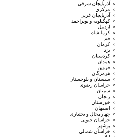
آذربایجان شرقی
مرکزی
آذربایجان غربی
کهگیلویه و بویراحمد
اردبیل
کرمانشاه
قم
کرمان
یزد
کردستان
همدان
قزوین
هرمزگان
سیستان و بلوچستان
خراسان رضوی
سمنان
زنجان
خوزستان
اصفهان
چهارمحال و بختیاری
خراسان جنوبی
بوشهر
خراسان شمالی