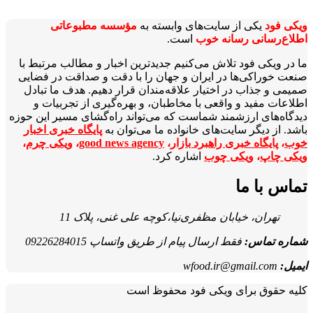
ویکی‌ فود
یکی از سایت‌های وابسته به
مؤسسه مطبوعاتی
اطلاع‌رسانی رسانه خوب
است.
ما در ویکی‌ فود تلاش می‌کنیم جدیدترین اخبار و مطالب مرتبط با
صنعت خوراکی‌ها در ایران و جهان را با دقت و صداقت در فضایی
صمیمی و جذاب در اختیار علاقه‌مندان قرار دهیم. هدف ما تبادل
اطلاعات مفید و واقعی با مخاطبان، و بهره‌گیری از تجربیات و
دیدگاه‌های ارزشمند شماست که می‌تواند راه‌گشای مسیر این حوزه
باشد. از دیگر سایت‌های خانواده ما می‌توان به
پایگاه خبری اخبار
خوب
،
پایگاه خبری راهبرد بازار
،
good news agency
،
ویکی چرم
،
ویکی چاپ
،
ویکی چوب
اشاره کرد.
تماس با ما
تهران، خیابان مظفری‌نیا،کوچه علی غنی، پلاک 11
شماره تماس:
فقط ارسال پیام از طریق واتساپ 09226284015
ایمیل:
wfood.ir@gmail.com
کلیه حقوق برای ویکی فود محفوظ است