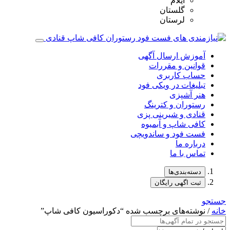
ایلام
گلستان
لرستان
آموزش ارسال آگهی
قوانین و مقررات
حساب کاربری
تبلیغات در ویکی فود
هنر آشپزی
رستوران و کترینگ
قنادی و شیرینی پزی
کافی شاپ و آبمیوه
فست فود و ساندویچی
درباره ما
تماس با ما
دسته‌بندی‌ها
ثبت اگهی رایگان
جستجو
خانه
/ نوشته‌های برچسب شده “دکوراسیون کافی‌ شاپ”