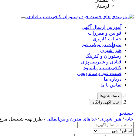
گلستان
لرستان
آموزش ارسال آگهی
قوانین و مقررات
حساب کاربری
تبلیغات در ویکی فود
هنر آشپزی
رستوران و کترینگ
قنادی و شیرینی پزی
کافی شاپ و آبمیوه
فست فود و ساندویچی
درباره ما
تماس با ما
دسته‌بندی‌ها
ثبت اگهی رایگان
جستجو
خانه
/
هنر آشپزی
/
غذاهای مدرن و بین‌المللی
/ طرز تهیه شنیسل مرغ ا