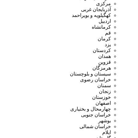
مرکزی
آذربایجان غربی
کهگیلویه و بویراحمد
اردبیل
کرمانشاه
قم
کرمان
یزد
کردستان
همدان
قزوین
هرمزگان
سیستان و بلوچستان
خراسان رضوی
سمنان
زنجان
خوزستان
اصفهان
چهارمحال و بختیاری
خراسان جنوبی
بوشهر
خراسان شمالی
ایلام