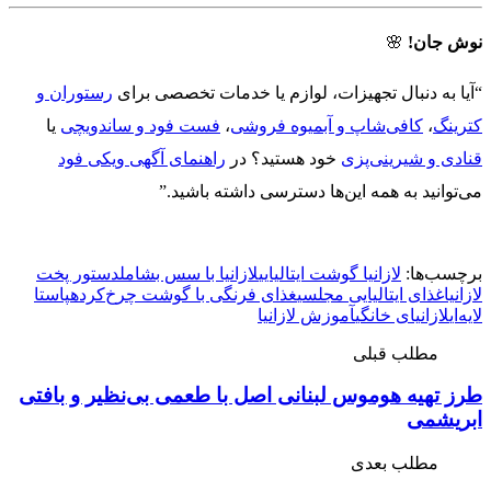
نوش جان!
🌸
“آیا به دنبال تجهیزات، لوازم یا خدمات تخصصی برای
رستوران و
کترینگ
،
کافی‌شاپ و آبمیوه فروشی
،
فست فود و ساندویچی
یا
قنادی و شیرینی‌پزی
خود هستید؟ در
راهنمای آگهی ویکی فود
می‌توانید به همه این‌ها دسترسی داشته باشید.”
برچسب‌ها:
لازانیا گوشت ایتالیایی
لازانیا با سس بشامل
دستور پخت
لازانیا
غذای ایتالیایی مجلسی
غذای فرنگی با گوشت چرخ‌کرده
پاستا
لایه‌ای
لازانیای خانگی
آموزش لازانیا
مطلب قبلی
طرز تهیه هوموس لبنانی اصل با طعمی بی‌نظیر و بافتی
ابریشمی
مطلب بعدی