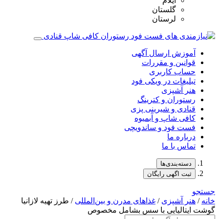
ایلام
گلستان
لرستان
آموزش ارسال آگهی
قوانین و مقررات
حساب کاربری
تبلیغات در ویکی فود
هنر آشپزی
رستوران و کترینگ
قنادی و شیرینی پزی
کافی شاپ و آبمیوه
فست فود و ساندویچی
درباره ما
تماس با ما
دسته‌بندی‌ها
ثبت اگهی رایگان
جستجو
خانه
/
هنر آشپزی
/
غذاهای مدرن و بین‌المللی
/ طرز تهیه لازانیا
گوشت ایتالیایی با سس بشامل مخصوص