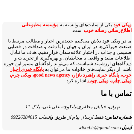
ویکی‌ فود
یکی از سایت‌های وابسته به
مؤسسه مطبوعاتی
اطلاع‌رسانی رسانه خوب
است.
ما در ویکی‌ فود تلاش می‌کنیم جدیدترین اخبار و مطالب مرتبط با
صنعت خوراکی‌ها در ایران و جهان را با دقت و صداقت در فضایی
صمیمی و جذاب در اختیار علاقه‌مندان قرار دهیم. هدف ما تبادل
اطلاعات مفید و واقعی با مخاطبان، و بهره‌گیری از تجربیات و
دیدگاه‌های ارزشمند شماست که می‌تواند راه‌گشای مسیر این حوزه
باشد. از دیگر سایت‌های خانواده ما می‌توان به
پایگاه خبری اخبار
خوب
،
پایگاه خبری راهبرد بازار
،
good news agency
،
ویکی چرم
،
ویکی چاپ
،
ویکی چوب
اشاره کرد.
تماس با ما
تهران، خیابان مظفری‌نیا،کوچه علی غنی، پلاک 11
شماره تماس:
فقط ارسال پیام از طریق واتساپ 09226284015
ایمیل:
wfood.ir@gmail.com