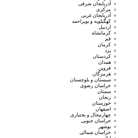
آذربایجان شرقی
مرکزی
آذربایجان غربی
کهگیلویه و بویراحمد
اردبیل
کرمانشاه
قم
کرمان
یزد
کردستان
همدان
قزوین
هرمزگان
سیستان و بلوچستان
خراسان رضوی
سمنان
زنجان
خوزستان
اصفهان
چهارمحال و بختیاری
خراسان جنوبی
بوشهر
خراسان شمالی