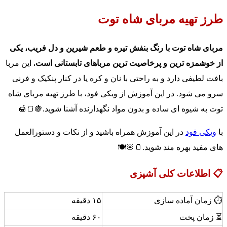
طرز تهیه مربای شاه توت
مربای شاه توت با رنگ بنفش تیره و طعم شیرین و دل فریب، یکی
از خوشمزه ترین و پرخاصیت ترین مرباهای تابستانی است.
این مربا
بافت لطیفی دارد و به راحتی با نان و کره یا در کنار پنکیک و فرنی
سرو می شود. در این آموزش از ویکی فود، با طرز تهیه مربای شاه
توت به شیوه ای ساده و بدون مواد نگهدارنده آشنا شوید.🍇🍞🍯
با
ویکی فود
در این آموزش همراه باشید و از نکات و دستورالعمل
های مفید بهره مند شوید.🫙🌸🍽️
📋 اطلاعات کلی آشپزی
⏱️ زمان آماده سازی
۱۵ دقیقه
⏳ زمان پخت
۶۰ دقیقه