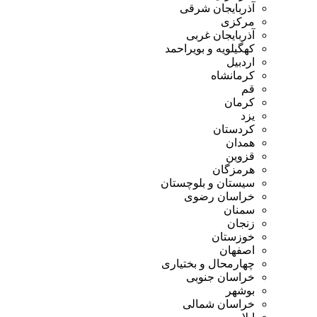
آذربایجان شرقی
مرکزی
آذربایجان غربی
کهگیلویه و بویراحمد
اردبیل
کرمانشاه
قم
کرمان
یزد
کردستان
همدان
قزوین
هرمزگان
سیستان و بلوچستان
خراسان رضوی
سمنان
زنجان
خوزستان
اصفهان
چهارمحال و بختیاری
خراسان جنوبی
بوشهر
خراسان شمالی