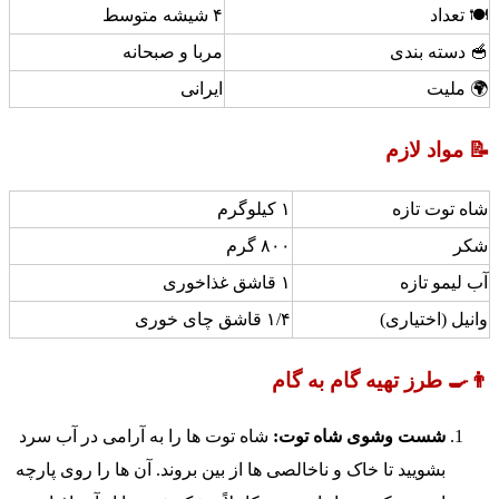
🍽️ تعداد
۴ شیشه متوسط
🥣 دسته بندی
مربا و صبحانه
🌍 ملیت
ایرانی
📝 مواد لازم
شاه توت تازه
۱ کیلوگرم
شکر
۸۰۰ گرم
آب لیمو تازه
۱ قاشق غذاخوری
وانیل (اختیاری)
۱/۴ قاشق چای خوری
👨‍🍳 طرز تهیه گام به گام
شست وشوی شاه توت:
شاه توت ها را به آرامی در آب سرد
بشویید تا خاک و ناخالصی ها از بین بروند. آن ها را روی پارچه