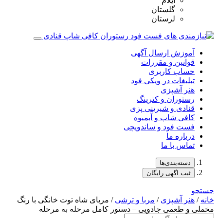
ایلام
گلستان
لرستان
آموزش ارسال آگهی
قوانین و مقررات
حساب کاربری
تبلیغات در ویکی فود
هنر آشپزی
رستوران و کترینگ
قنادی و شیرینی پزی
کافی شاپ و آبمیوه
فست فود و ساندویچی
درباره ما
تماس با ما
دسته‌بندی‌ها
ثبت اگهی رایگان
جستجو
خانه
/
هنر آشپزی
/
مربا و ترشی
/ مربای شاه‌ توت خانگی با رنگ
مخملی و طعمی جادویی – دستور کامل مرحله به مرحله