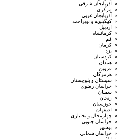
آذربایجان شرقی
مرکزی
آذربایجان غربی
کهگیلویه و بویراحمد
اردبیل
کرمانشاه
قم
کرمان
یزد
کردستان
همدان
قزوین
هرمزگان
سیستان و بلوچستان
خراسان رضوی
سمنان
زنجان
خوزستان
اصفهان
چهارمحال و بختیاری
خراسان جنوبی
بوشهر
خراسان شمالی