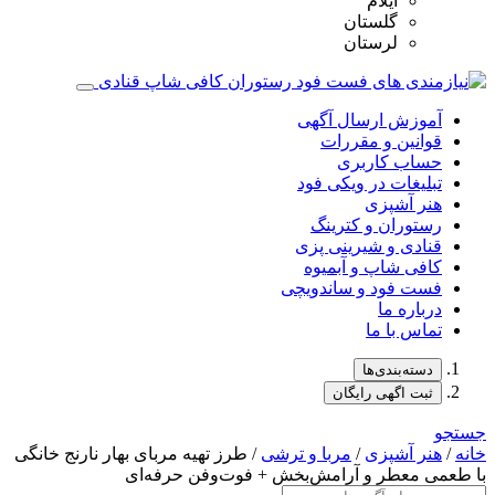
ایلام
گلستان
لرستان
آموزش ارسال آگهی
قوانین و مقررات
حساب کاربری
تبلیغات در ویکی فود
هنر آشپزی
رستوران و کترینگ
قنادی و شیرینی پزی
کافی شاپ و آبمیوه
فست فود و ساندویچی
درباره ما
تماس با ما
دسته‌بندی‌ها
ثبت اگهی رایگان
جستجو
خانه
/
هنر آشپزی
/
مربا و ترشی
/ طرز تهیه مربای بهار نارنج خانگی
با طعمی معطر و آرامش‌بخش + فوت‌وفن حرفه‌ای