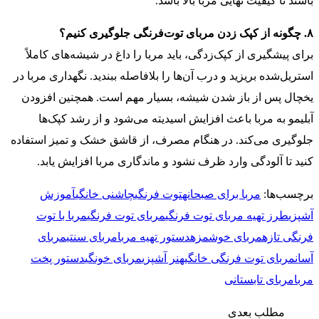
باشند تا کیفیت نهایی مربا بالا باشد.
۸. چگونه از کپک زدن مربای توت‌فرنگی جلوگیری کنیم؟
برای پیشگیری از کپک‌زدگی، باید مربا را داغ در شیشه‌های کاملاً
استریل‌شده بریزید و درب آن‌ها را بلافاصله ببندید. نگهداری مربا در
یخچال پس از باز شدن شیشه، بسیار مهم است. همچنین افزودن
آبلیمو به مربا باعث افزایش اسیدیته می‌شود و از رشد کپک‌ها
جلوگیری می‌کند. در هنگام مصرف، از قاشق خشک و تمیز استفاده
کنید تا آلودگی وارد ظرف نشود و ماندگاری مربا افزایش یابد.
برچسب‌ها:
مربا برای صبحانه
توت‌ فرنگی
چاشنی خانگی
آموزش
آشپزی
طرز تهیه مربای توت فرنگی
مربای توت‌ فرنگی
مربا با توت‌
فرنگی تازه
مربای خوشمزه
دستور تهیه مربا
مربای سنتی
مربای
آسان
مربای توت فرنگی خانگی
هنر آشپزی
مربای خونگی
دستور پخت
مربا
مربای تابستانی
مطلب بعدی