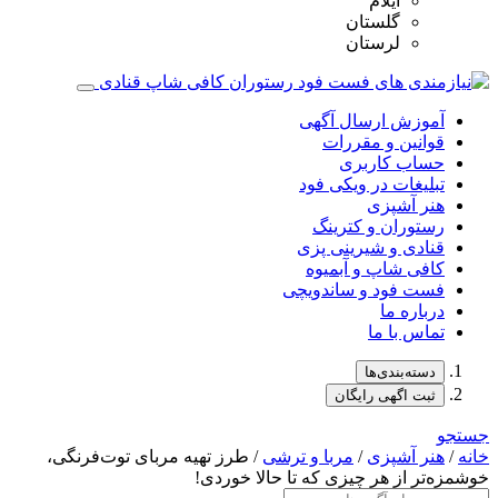
ایلام
گلستان
لرستان
آموزش ارسال آگهی
قوانین و مقررات
حساب کاربری
تبلیغات در ویکی فود
هنر آشپزی
رستوران و کترینگ
قنادی و شیرینی پزی
کافی شاپ و آبمیوه
فست فود و ساندویچی
درباره ما
تماس با ما
دسته‌بندی‌ها
ثبت اگهی رایگان
جستجو
خانه
/
هنر آشپزی
/
مربا و ترشی
/ طرز تهیه مربای توت‌فرنگی،
خوشمزه‌تر از هر چیزی که تا حالا خوردی!