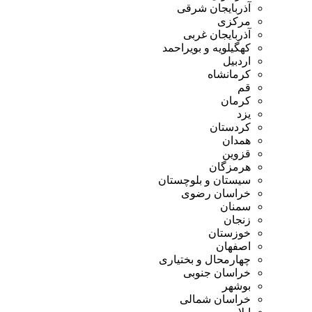
آذربایجان شرقی
مرکزی
آذربایجان غربی
کهگیلویه و بویراحمد
اردبیل
کرمانشاه
قم
کرمان
یزد
کردستان
همدان
قزوین
هرمزگان
سیستان و بلوچستان
خراسان رضوی
سمنان
زنجان
خوزستان
اصفهان
چهارمحال و بختیاری
خراسان جنوبی
بوشهر
خراسان شمالی