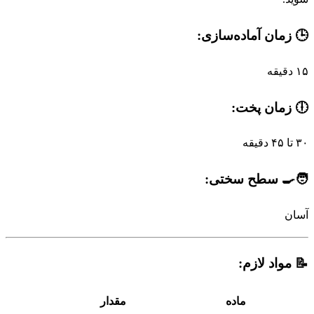
🕒 زمان آماده‌سازی:
۱۵ دقیقه
🕕 زمان پخت:
۳۰ تا ۴۵ دقیقه
🧑‍🍳 سطح سختی:
آسان
📝 مواد لازم:
ماده
مقدار