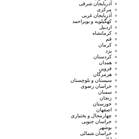
آذربایجان شرقی
مرکزی
آذربایجان غربی
کهگیلویه و بویراحمد
اردبیل
کرمانشاه
قم
کرمان
یزد
کردستان
همدان
قزوین
هرمزگان
سیستان و بلوچستان
خراسان رضوی
سمنان
زنجان
خوزستان
اصفهان
چهارمحال و بختیاری
خراسان جنوبی
بوشهر
خراسان شمالی