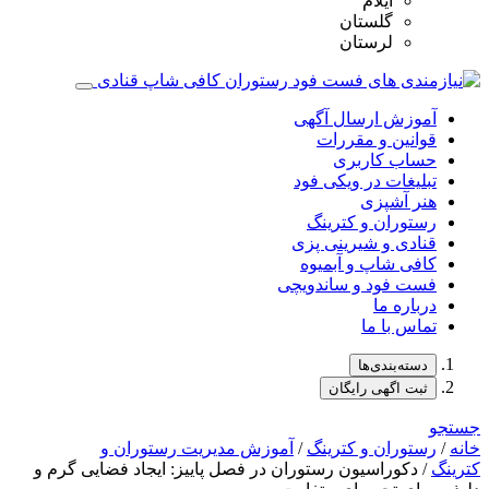
ایلام
گلستان
لرستان
آموزش ارسال آگهی
قوانین و مقررات
حساب کاربری
تبلیغات در ویکی فود
هنر آشپزی
رستوران و کترینگ
قنادی و شیرینی پزی
کافی شاپ و آبمیوه
فست فود و ساندویچی
درباره ما
تماس با ما
دسته‌بندی‌ها
ثبت اگهی رایگان
جستجو
خانه
/
رستوران و کترینگ
/
آموزش مدیریت رستوران و
کترینگ
/ دکوراسیون رستوران در فصل پاییز: ایجاد فضایی گرم و