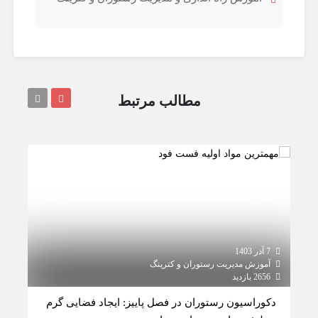
مطالب مرتبط
7 آذر 1403
15 آبان 1403
آموزش مدیریت رستوران و کترینگ
آموز
2656 بازدید
2672 بازدید
دکوراسیون رستوران در فصل پاییز: ایجاد فضایی گرم
راهک