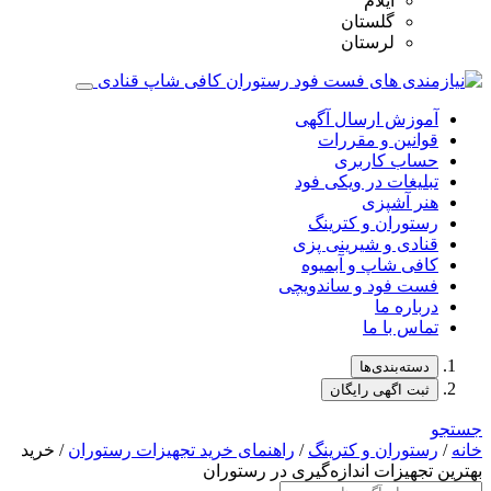
ایلام
گلستان
لرستان
آموزش ارسال آگهی
قوانین و مقررات
حساب کاربری
تبلیغات در ویکی فود
هنر آشپزی
رستوران و کترینگ
قنادی و شیرینی پزی
کافی شاپ و آبمیوه
فست فود و ساندویچی
درباره ما
تماس با ما
دسته‌بندی‌ها
ثبت اگهی رایگان
جستجو
خانه
/
رستوران و کترینگ
/
راهنمای خرید تجهیزات رستوران
/ خرید
بهترین تجهیزات اندازه‌گیری در رستوران‌