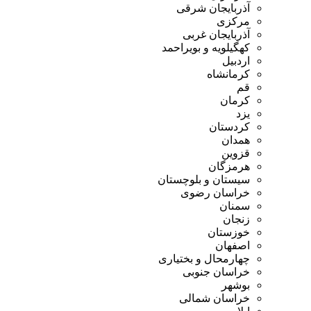
آذربایجان شرقی
مرکزی
آذربایجان غربی
کهگیلویه و بویراحمد
اردبیل
کرمانشاه
قم
کرمان
یزد
کردستان
همدان
قزوین
هرمزگان
سیستان و بلوچستان
خراسان رضوی
سمنان
زنجان
خوزستان
اصفهان
چهارمحال و بختیاری
خراسان جنوبی
بوشهر
خراسان شمالی