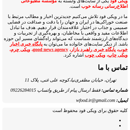
ویکی‌ فود
یکی از سایت‌های وابسته به
مؤسسه مطبوعاتی
اطلاع‌رسانی رسانه خوب
است.
ما در ویکی‌ فود تلاش می‌کنیم جدیدترین اخبار و مطالب مرتبط با
صنعت خوراکی‌ها در ایران و جهان را با دقت و صداقت در فضایی
صمیمی و جذاب در اختیار علاقه‌مندان قرار دهیم. هدف ما تبادل
اطلاعات مفید و واقعی با مخاطبان، و بهره‌گیری از تجربیات و
دیدگاه‌های ارزشمند شماست که می‌تواند راه‌گشای مسیر این حوزه
باشد. از دیگر سایت‌های خانواده ما می‌توان به
پایگاه خبری اخبار
خوب
،
پایگاه خبری راهبرد بازار
،
good news agency
،
ویکی چرم
،
ویکی چاپ
،
ویکی چوب
اشاره کرد.
تماس با ما
تهران، خیابان مظفری‌نیا،کوچه علی غنی، پلاک 11
شماره تماس:
فقط ارسال پیام از طریق واتساپ 09226284015
ایمیل:
wfood.ir@gmail.com
کلیه حقوق برای ویکی فود محفوظ است