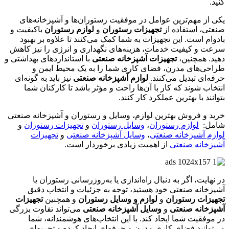
کنید.
یکی از مهم‌ترین عوامل در موفقیت رستوران‌ها و آشپزخانه‌های
صنعتی، استفاده از
تجهیزات رستوران
و
لوازم رستوران
باکیفیت و
بادوام است. این تجهیزات به شما کمک می‌کنند تا علاوه بر بهبود
سرعت و کیفیت خدمات، هزینه‌های نگهداری و انرژی را نیز کاهش
دهید. همچنین،
تجهیزات آشپزخانه صنعتی
با استانداردهای بهداشتی و
طراحی‌های مدرن، فضای کاری شما را به یک محیط ایمن و
حرفه‌ای تبدیل می‌کنند.
لوازم آشپزخانه صنعتی
نیز باید به گونه‌ای
انتخاب شوند که کار با آن‌ها راحت و مؤثر باشد تا کارکنان شما
بتوانند با بهترین عملکرد کار کنند.
خرید و فروش بهترین لوازم، وسایل و رستوران و آشپزخانه صنعتی
شامل:
لوازم رستوران
،
وسایل رستوران
و
تجهیزات رستوران
و
لوازم آشپزخانه صنعتی
،
وسایل آشپزخانه صنعتی
و
تجهیزات
آشپزخانه صنعتی
از اهمیت زیادی برخوردار است.
در نهایت، اگر به دنبال راه‌اندازی یا به‌روزرسانی رستوران یا
آشپزخانه صنعتی خود هستید، توجه به جزئیات و انتخاب دقیق
تجهیزات رستوران
و
لوازم و وسایل رستوران
و همچنین
تجهیزات
آشپزخانه صنعتی
و
وسایل آشپزخانه صنعتی
می‌تواند تفاوت بزرگی
در موفقیت شما ایجاد کند. با این انتخاب‌های هوشمندانه، شما
می‌توانید فضای کاری مدرن و حرفه‌ای ایجاد کرده و تجربه‌ای