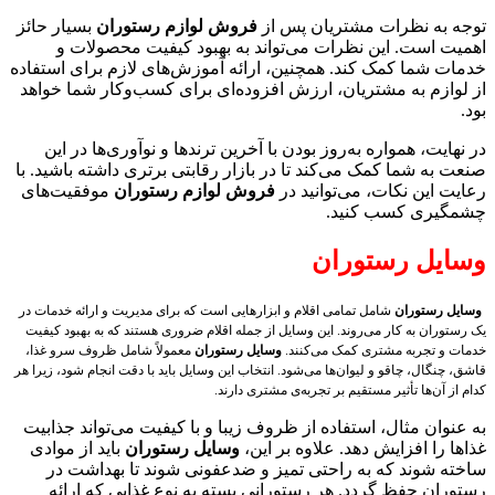
توجه به نظرات مشتریان پس از
فروش لوازم رستوران
بسیار حائز
اهمیت است. این نظرات می‌تواند به بهبود کیفیت محصولات و
خدمات شما کمک کند. همچنین، ارائه آموزش‌های لازم برای استفاده
از لوازم به مشتریان، ارزش افزوده‌ای برای کسب‌وکار شما خواهد
بود.
در نهایت، همواره به‌روز بودن با آخرین ترندها و نوآوری‌ها در این
صنعت به شما کمک می‌کند تا در بازار رقابتی برتری داشته باشید. با
رعایت این نکات، می‌توانید در
فروش لوازم رستوران
موفقیت‌های
چشمگیری کسب کنید.
وسایل رستوران
وسایل رستوران
شامل تمامی اقلام و ابزارهایی است که برای مدیریت و ارائه خدمات در
یک رستوران به کار می‌روند. این وسایل از جمله اقلام ضروری هستند که به بهبود کیفیت
خدمات و تجربه مشتری کمک می‌کنند.
وسایل رستوران
معمولاً شامل ظروف سرو غذا،
قاشق، چنگال، چاقو و لیوان‌ها می‌شود. انتخاب این وسایل باید با دقت انجام شود، زیرا هر
کدام از آن‌ها تأثیر مستقیم بر تجربه‌ی مشتری دارند.
به عنوان مثال، استفاده از ظروف زیبا و با کیفیت می‌تواند جذابیت
غذاها را افزایش دهد. علاوه بر این،
وسایل رستوران
باید از موادی
ساخته شوند که به راحتی تمیز و ضدعفونی شوند تا بهداشت در
رستوران حفظ گردد. هر رستورانی بسته به نوع غذایی که ارائه