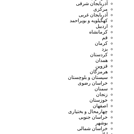
آذربایجان شرقی
مرکزی
آذربایجان غربی
کهگیلویه و بویراحمد
اردبیل
کرمانشاه
قم
کرمان
یزد
کردستان
همدان
قزوین
هرمزگان
سیستان و بلوچستان
خراسان رضوی
سمنان
زنجان
خوزستان
اصفهان
چهارمحال و بختیاری
خراسان جنوبی
بوشهر
خراسان شمالی