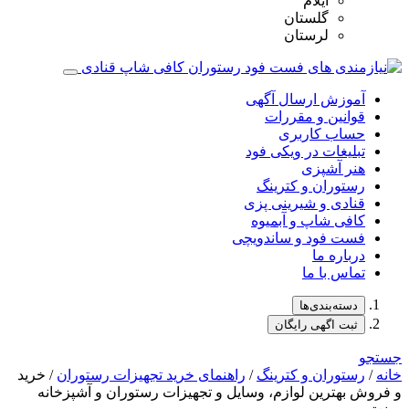
ایلام
گلستان
لرستان
آموزش ارسال آگهی
قوانین و مقررات
حساب کاربری
تبلیغات در ویکی فود
هنر آشپزی
رستوران و کترینگ
قنادی و شیرینی پزی
کافی شاپ و آبمیوه
فست فود و ساندویچی
درباره ما
تماس با ما
دسته‌بندی‌ها
ثبت اگهی رایگان
جستجو
خانه
/
رستوران و کترینگ
/
راهنمای خرید تجهیزات رستوران
/ خرید
و فروش بهترین لوازم، وسایل و تجهیزات رستوران و آشپزخانه