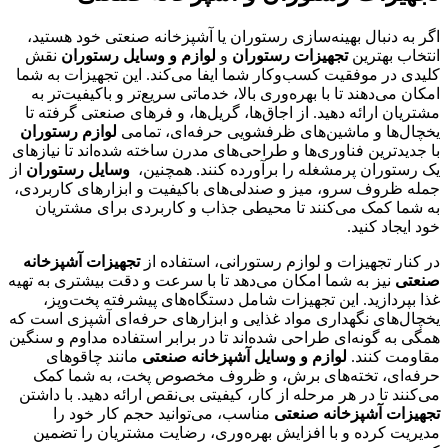
اگر به دنبال بهینه‌سازی رستوران یا آشپزخانه صنعتی خود هستید،
انتخاب بهترین
تجهیزات رستوران
و
لوازم و وسایل رستوران
نقش
کلیدی در موفقیت کسب‌وکار شما ایفا می‌کند. این تجهیزات به شما
امکان می‌دهند تا با بهره‌وری بالا، خدماتی سریع‌تر و باکیفیت‌تر به
مشتریان ارائه دهید. از اجاق‌ها، گریل‌ها، و فرهای صنعتی گرفته تا
یخچال‌ها و ماشین‌های ظرفشویی حرفه‌ای، تمامی
لوازم رستوران
با جدیدترین فناوری‌ها و طراحی‌های مدرن ساخته شده‌اند تا نیازهای
یک رستوران پرمشغله را برآورده کنند. همچنین،
وسایل رستوران
از
جمله ظروف سرو، میز و صندلی‌های باکیفیت و ابزارهای کاربردی،
به شما کمک می‌کنند تا محیطی جذاب و کاربردی برای مشتریان
خود ایجاد کنید.
در کنار تجهیزات و لوازم رستورانی، استفاده از
تجهیزات آشپزخانه
صنعتی
نیز به شما امکان می‌دهد تا با سرعت و دقت بیشتری به تهیه
غذا بپردازید. این تجهیزات شامل دستگاه‌های پیشرفته پخت‌وپز،
یخچال‌های نگهداری مواد غذایی و ابزارهای حرفه‌ای آشپزی است که
همگی به گونه‌ای طراحی شده‌اند تا در برابر استفاده مداوم و سنگین
مقاومت کنند.
لوازم و وسایل آشپزخانه صنعتی
مانند چاقوهای
حرفه‌ای، تخته‌های برش، و ظروف مخصوص پخت، به شما کمک
می‌کنند تا در هر مرحله از کار، کیفیتی بی‌نقص ارائه دهید. با داشتن
تجهیزات آشپزخانه صنعتی
مناسب، می‌توانید حجم کار خود را
مدیریت کرده و با افزایش بهره‌وری، رضایت مشتریان را تضمین