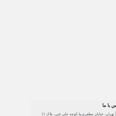
یل ساندویچی یکی از
وسایل فست فود در دنیای
ترین اجزای هر فست فود
امروز نقش بسیار مهمی در
ستوران ساندویچی هستند.
ارائه خدمات سریع و کارآمد
سایل به...
به...
 با ما
تهران، خیابان مظفری‌نیا،کوچه علی غنی، پلاک 11