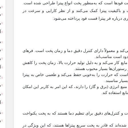
فست فودها است که به‌منظور پخت انواع پیتزا طراحی شده است.
ر
 و باکیفیت پیتزا کمک می‌کنند و از نظر کارایی و سرعت در
ر
ری درباره فر پیتزا فست فود پرداخته می‌شود:
ر
آ
ف
ر
می‌کند و معمولاً دارای کنترل دقیق دما و زمان پخت است. فرهای
ود است مناسب‌اند.
ر
 مایع کار می‌کند و به دلیل تولید حرارت بالا، زمان پخت را کاهش
آ
 رستوران‌ها بسیار محبوب هستند.
ست که حرارت را به‌خوبی حفظ می‌کند و طعمی خاص به پیتزا
ک
بسیار مناسبند.
ر
منبع انرژی (برق و گاز) را دارند، که این امر به کاربر این امکان
بع استفاده کند.
ر
آ
ق
تات و کنترل‌های دقیق برای تنظیم دما هستند که به پخت یکنواخت
ر
 شده‌اند که قادر به پخت سریع پیتزاها هستند، که این ویژگی در