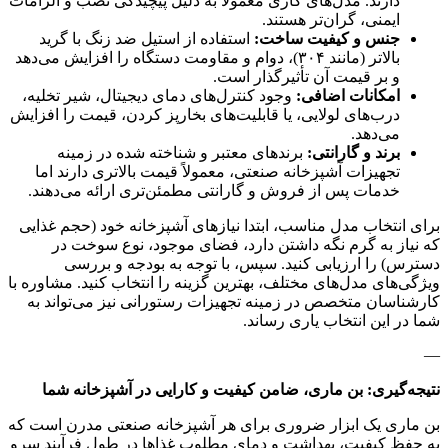
دارند. مدل‌های گازی معمولاً به دلیل پیچیدگی نصب و الزامات
ایمنی، گران‌تر هستند.
جنس و کیفیت ساخت:
استفاده از استیل ضد زنگ با گرید
بالاتر (مانند ۳۰۴)، دوام و مقاومت دستگاه را افزایش می‌دهد
و بر قیمت آن تأثیرگذار است.
امکانات اضافی:
وجود کنترل‌های دمای دیجیتال، شیر تخلیه،
درب‌های لولایی، یا قابلیت‌های بخارپز کردن، قیمت را افزایش
می‌دهد.
برند و گارانتی:
برندهای معتبر و شناخته شده در زمینه
تجهیزات آشپزخانه صنعتی، معمولاً قیمت بالاتری دارند اما
خدمات پس از فروش و گارانتی مطمئن‌تری ارائه می‌دهند.
برای انتخاب مدل مناسب، ابتدا نیازهای آشپزخانه خود (حجم غذایی
که نیاز به گرم نگه داشتن دارد، فضای موجود، نوع سوخت در
دسترس) را ارزیابی کنید. سپس، با توجه به بودجه و بررسی
ویژگی‌های مدل‌های مختلف، بهترین گزینه را انتخاب کنید. مشاوره با
کارشناسان متخصص در زمینه تجهیزات رستورانی نیز می‌تواند به
شما در این انتخاب یاری رساند.
—
نتیجه‌گیری: بن ماری، ضامن کیفیت و کارایی در آشپزخانه شما
بن ماری یک ابزار ضروری برای هر آشپزخانه صنعتی مدرن است که
به حفظ کیفیت، بهداشت و دمای مطلوب غذاها در طول فرآیند سرو