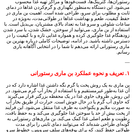
رستوران‌ها، کترینگ‌ها، فست‌فودها و مراکز تهیه غذا محسوب
می‌شود. این دستگاه به‌منظور نگهداری و گرم‌کردن غذاها در دمای
ثابت و مطلوب برای سرو، طراحی شده است. اهمیت بن ماری در
حفظ کیفیت، طعم و بهداشت غذاها در طولانی‌مدت، به‌ویژه در
ساعات شلوغی و سرو غذا به تعداد بالای مشتریان، بی‌بدیل است. با
استفاده از بن ماری، می‌توانید از سوختن، خشک شدن، یا سرد شدن
زودهنگام غذا جلوگیری کرده و همواره غذایی تازه و با کیفیت را در
دسترس داشته باشید. در ادامه، توضیحات کاملی درباره بهترین بن
ماری رستورانی ارائه می‌دهم تا شما را در انتخابی آگاهانه یاری
رسانم.
—
۱. تعریف و نحوه عملکرد بن ماری رستورانی
بن ماری به یک روش پخت یا گرم نگه داشتن غذا اشاره دارد که در
آن غذا به‌طور غیرمستقیم و با استفاده از بخار آب گرم می‌شود. در
این روش، ظروف حاوی غذا در یک محفظه بزرگتر قرار می‌گیرند
که حاوی آب گرم یا در حال جوش است. حرارت از طریق بخار آب
به صورت ملایم و یکنواخت به ظرف غذا منتقل می‌شود. این فرآیند
از پخت بیش از حد یا سوختن غذا جلوگیری می‌کند و به حفظ بافت،
رطوبت و طعم اصلی غذا کمک می‌کند. بن ماری‌های رستورانی به
گونه‌ای طراحی شده‌اند که می‌توانند دمای ثابتی را برای مدت
طولانی حفظ کنند، که برای بوفه‌های سلف سرویس، خطوط سرو