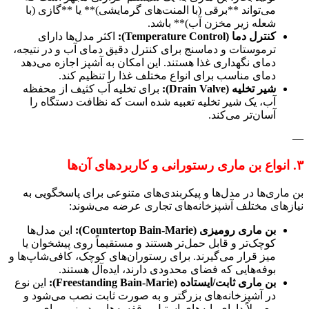
می‌تواند **برقی (با المنت‌های گرمایشی)** یا **گازی (با
شعله زیر مخزن آب)** باشد.
کنترل دما (Temperature Control):
اکثر مدل‌ها دارای
ترموستات و دماسنج برای کنترل دقیق دمای آب و در نتیجه،
دمای نگهداری غذا هستند. این امکان به آشپز اجازه می‌دهد
دمای مناسب برای انواع مختلف غذا را تنظیم کند.
شیر تخلیه (Drain Valve):
برای تخلیه آب کثیف از محفظه
آب، یک شیر تخلیه تعبیه شده است که نظافت دستگاه را
آسان‌تر می‌کند.
—
۳. انواع بن ماری رستورانی و کاربردهای آن‌ها
بن ماری‌ها در مدل‌ها و پیکربندی‌های متنوعی برای پاسخگویی به
نیازهای مختلف آشپزخانه‌های تجاری عرضه می‌شوند:
بن ماری رومیزی (Countertop Bain-Marie):
این مدل‌ها
کوچک‌تر و قابل حمل‌تر هستند و مستقیماً روی پیشخوان یا
میز قرار می‌گیرند. برای رستوران‌های کوچک، کافی‌شاپ‌ها و
بوفه‌هایی که فضای محدودی دارند، ایده‌آل هستند.
بن ماری ثابت/ایستاده (Freestanding Bain-Marie):
این نوع
در آشپزخانه‌های بزرگتر و به صورت ثابت نصب می‌شود و
معمولاً دارای پایه‌های استیل و قفسه‌هایی در زیر برای