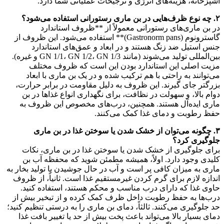
آشپزخانه، هزینه‌های انرژی و ترجیحات عملیاتی شما دارد.
۲. چه نوع ظرف‌هایی در بن ماری رستورانی استفاده می‌شود؟
در بن ماری‌های رستورانی معمولاً از **ظروف استاندارد
گاسترونوم (Gastronorm pans)** استفاده می‌شود. این ظروف از
جنس استیل ضد زنگ هستند و در ابعاد و عمق‌های استاندارد
بین‌المللی تولید می‌شوند (مانند GN 1/1، GN 1/2، GN 1/3 و غیره).
مزیت اصلی این استاندارد بودن این است که ظروف مختلف
می‌توانند به راحتی با هم ترکیب شده و در یک بن ماری با ابعاد
بزرگتر جای گیرند. این ظروف به دلیل مقاومت در برابر حرارت،
دوام بالا، و سهولت در نظافت، برای نگهداری انواع غذاها در بن
ماری ایده‌آل هستند. همچنین، درب‌های مخصوص این ظروف به
حفظ رطوبت و دمای غذا کمک می‌کنند.
۳. چگونه می‌توان از خشک شدن یا سوختن غذا در بن ماری
جلوگیری کرد؟
برای جلوگیری از خشک شدن یا سوختن غذا در بن ماری، نکات
کلیدی وجود دارد. اولاً، همیشه مطمئن شوید که محفظه آب بن
ماری به میزان کافی پر است و آب در حال جوشیدن یا تولید بخار به
اندازه لازم برای گرم کردن غیرمستقیم غذا است. ثانیاً، از ظروف
حاوی غذا که دارای درب مناسب و محکم هستند، استفاده کنید.
درب‌ها به حفظ رطوبت داخل ظرف کمک کرده و از تبخیر بیش از
حد جلوگیری می‌کنند. ثالثاً، دمای بن ماری را به درستی تنظیم کنید؛
دمای بسیار بالا می‌تواند باعث پخت بیش از حد یا تغییر بافت غذا