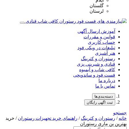
ایلام
گلستان
لرستان
آموزش ارسال آگهی
قوانین و مقررات
حساب کاربری
تبلیغات در ویکی فود
هنر آشپزی
رستوران و کترینگ
قنادی و شیرینی پزی
کافی شاپ و آبمیوه
فست فود و ساندویچی
درباره ما
تماس با ما
دسته‌بندی‌ها
ثبت اگهی رایگان
جستجو
خانه
/
رستوران و کترینگ
/
راهنمای خرید تجهیزات رستوران
/ خرید
بهترین بن ماری رستوران