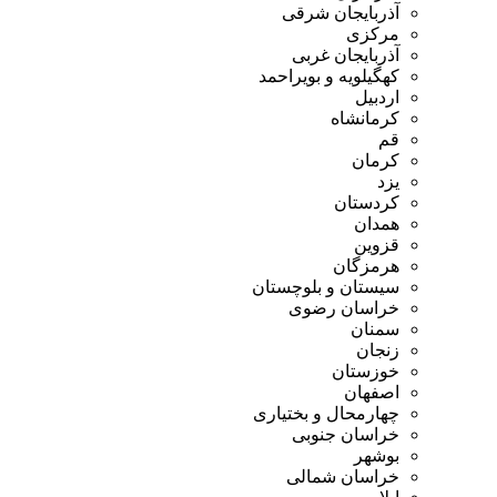
آذربایجان شرقی
مرکزی
آذربایجان غربی
کهگیلویه و بویراحمد
اردبیل
کرمانشاه
قم
کرمان
یزد
کردستان
همدان
قزوین
هرمزگان
سیستان و بلوچستان
خراسان رضوی
سمنان
زنجان
خوزستان
اصفهان
چهارمحال و بختیاری
خراسان جنوبی
بوشهر
خراسان شمالی