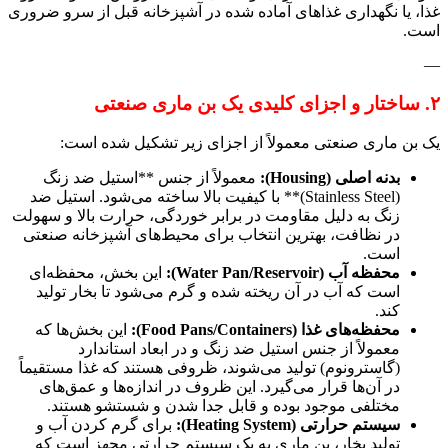
غذا، یا نگهداری غذاهای آماده شده در آشپزخانه قبل از سرو ضروری
است.
—
۲. ساختار و اجزای کلیدی یک بن ماری صنعتی
یک بن ماری صنعتی معمولاً از اجزای زیر تشکیل شده است:
بدنه اصلی (Housing):
معمولاً از جنس **استیل ضد زنگ
(Stainless Steel)** با کیفیت بالا ساخته می‌شود. استیل ضد
زنگ به دلیل مقاومت در برابر خوردگی، حرارت بالا و سهولت
در نظافت، بهترین انتخاب برای محیط‌های آشپزخانه صنعتی
است.
محفظه آب (Water Pan/Reservoir):
این بخش، محفظه‌ای
است که آب در آن ریخته شده و گرم می‌شود تا بخار تولید
کند.
محفظه‌های غذا (Food Pans/Containers):
این بخش‌ها که
معمولاً از جنس استیل ضد زنگ و در ابعاد استاندارد
(گاسترونوم) تولید می‌شوند، ظروفی هستند که غذا مستقیماً
در آن‌ها قرار می‌گیرد. این ظروف در اندازه‌ها و عمق‌های
مختلفی موجود بوده و قابل جدا شدن و شستشو هستند.
سیستم حرارتی (Heating System):
برای گرم کردن آب و
تولید بخار، بن ماری به یک سیستم حرارتی مجهز است که