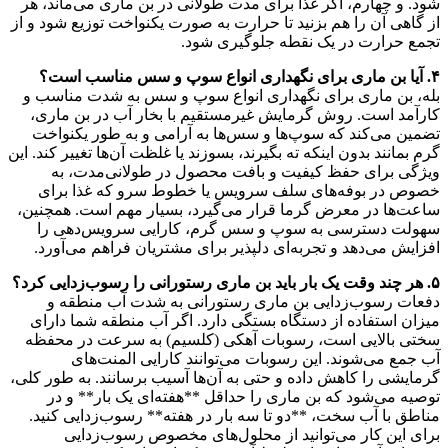
شود. و چهارم، اگر غذا برای مدت طولانی در بن ماری می‌ماند، هر
از گاهی آن را هم بزنید تا حرارت به صورت یکنواخت توزیع شود و از
تجمع حرارت در یک نقطه جلوگیری شود.
۴. آیا بن ماری برای نگهداری انواع سوپ و سس مناسب است؟
بله، بن ماری برای نگهداری انواع سوپ و سس به شدت مناسب و
کارآمد است. روش گرمایش غیرمستقیم با بخار آب در بن ماری،
تضمین می‌کند که سوپ‌ها و سس‌ها به آرامی و به طور یکنواخت
گرم بمانند بدون اینکه ته بگیرند، بسوزند یا غلظت آن‌ها تغییر کند. این
ویژگی برای حفظ کیفیت و بافت محصول در طولانی‌مدت، به
خصوص در بوفه‌های سلف سرویس یا خطوط سرو که غذا برای
ساعت‌ها در معرض گرما قرار می‌گیرد، بسیار مهم است. همچنین،
سهولت دسترسی به سوپ و سس گرم، کارایی سرویس‌دهی را
افزایش می‌دهد و تجربه‌ای دلپذیر برای مشتریان فراهم می‌آورد.
۵. هر چند وقت یک بار باید بن ماری رستورانی را رسوب‌زدایی کرد؟
دفعات رسوب‌زدایی بن ماری رستورانی به شدت آب منطقه و
میزان استفاده از دستگاه بستگی دارد. اگر آب منطقه شما دارای
سختی بالایی است، رسوبات آهکی (کلسیم) به سرعت در محفظه
آب جمع می‌شوند. این رسوبات می‌توانند کارایی المنت‌های
گرمایشی را کاهش داده و حتی به آن‌ها آسیب برسانند. به طور کلی،
توصیه می‌شود که بن ماری را حداقل **هفته‌ای یک بار** و در
مناطق با آب سخت، **دو تا سه بار در هفته** رسوب‌زدایی کنید.
برای این کار می‌توانید از محلول‌های مخصوص رسوب‌زدایی