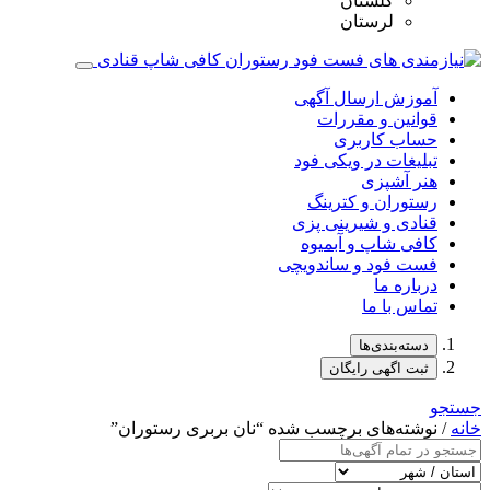
گلستان
لرستان
آموزش ارسال آگهی
قوانین و مقررات
حساب کاربری
تبلیغات در ویکی فود
هنر آشپزی
رستوران و کترینگ
قنادی و شیرینی پزی
کافی شاپ و آبمیوه
فست فود و ساندویچی
درباره ما
تماس با ما
دسته‌بندی‌ها
ثبت اگهی رایگان
جستجو
خانه
/ نوشته‌های برچسب شده “نان بربری رستوران”