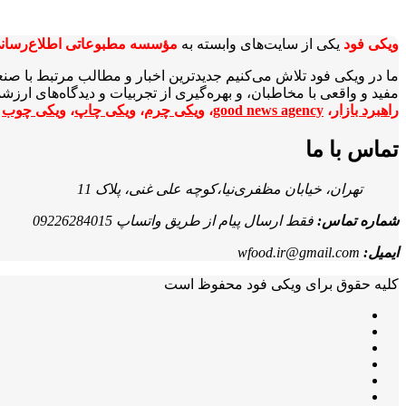
ویکی‌ فود
یکی از سایت‌های وابسته به
مؤسسه مطبوعاتی اطلاع‌رسان
ما در ویکی‌ فود تلاش می‌کنیم جدیدترین اخبار و مطالب مرتبط با صن
مفید و واقعی با مخاطبان، و بهره‌گیری از تجربیات و دیدگاه‌های ارز
راهبرد بازار
،
good news agency
،
ویکی چرم
،
ویکی چاپ
،
ویکی چوب
ا
تماس با ما
تهران، خیابان مظفری‌نیا،کوچه علی غنی، پلاک 11
شماره تماس:
فقط ارسال پیام از طریق واتساپ 09226284015
ایمیل:
wfood.ir@gmail.com
کلیه حقوق برای ویکی فود محفوظ است