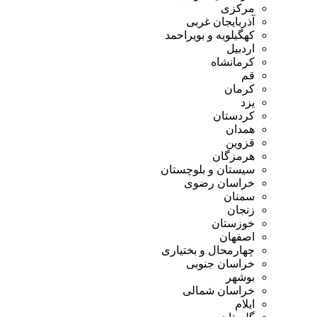
مرکزی
آذربایجان غربی
کهگیلویه و بویراحمد
اردبیل
کرمانشاه
قم
کرمان
یزد
کردستان
همدان
قزوین
هرمزگان
سیستان و بلوچستان
خراسان رضوی
سمنان
زنجان
خوزستان
اصفهان
چهارمحال و بختیاری
خراسان جنوبی
بوشهر
خراسان شمالی
ایلام