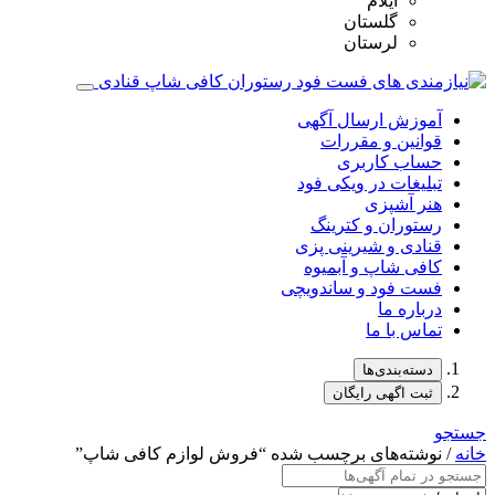
ایلام
گلستان
لرستان
آموزش ارسال آگهی
قوانین و مقررات
حساب کاربری
تبلیغات در ویکی فود
هنر آشپزی
رستوران و کترینگ
قنادی و شیرینی پزی
کافی شاپ و آبمیوه
فست فود و ساندویچی
درباره ما
تماس با ما
دسته‌بندی‌ها
ثبت اگهی رایگان
جستجو
خانه
/ نوشته‌های برچسب شده “فروش لوازم کافی شاپ”