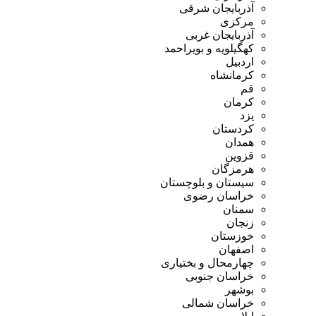
آذربایجان شرقی
مرکزی
آذربایجان غربی
کهگیلویه و بویراحمد
اردبیل
کرمانشاه
قم
کرمان
یزد
کردستان
همدان
قزوین
هرمزگان
سیستان و بلوچستان
خراسان رضوی
سمنان
زنجان
خوزستان
اصفهان
چهارمحال و بختیاری
خراسان جنوبی
بوشهر
خراسان شمالی