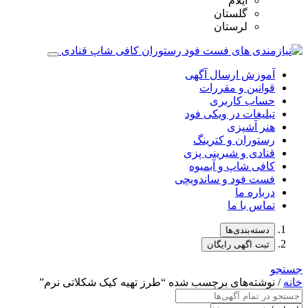
ایلام
گلستان
لرستان
آموزش ارسال آگهی
قوانین و مقررات
حساب کاربری
تبلیغات در ویکی فود
هنر آشپزی
رستوران و کترینگ
قنادی و شیرینی پزی
کافی شاپ و آبمیوه
فست فود و ساندویچی
درباره ما
تماس با ما
دسته‌بندی‌ها
ثبت اگهی رایگان
جستجو
خانه
/ نوشته‌های برچسب شده “طرز تهیه کیک شکلاتی نرم”