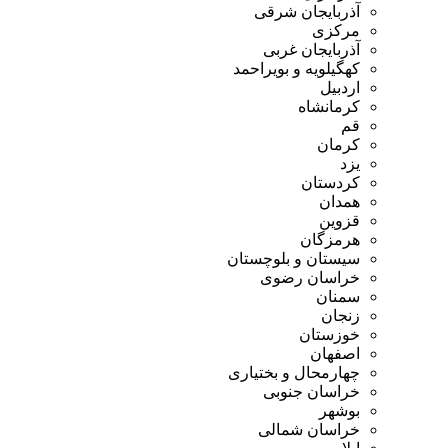
آذربایجان شرقی
مرکزی
آذربایجان غربی
کهگیلویه و بویراحمد
اردبیل
کرمانشاه
قم
کرمان
یزد
کردستان
همدان
قزوین
هرمزگان
سیستان و بلوچستان
خراسان رضوی
سمنان
زنجان
خوزستان
اصفهان
چهارمحال و بختیاری
خراسان جنوبی
بوشهر
خراسان شمالی