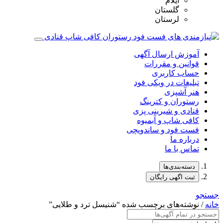
ایلام
گلستان
لرستان
آموزش ارسال آگهی
قوانین و مقررات
حساب کاربری
تبلیغات در ویکی فود
هنر آشپزی
رستوران و کترینگ
قنادی و شیرینی پزی
کافی شاپ و آبمیوه
فست فود و ساندویچی
درباره ما
تماس با ما
دسته‌بندی‌ها
ثبت اگهی رایگان
جستجو
خانه
/ نوشته‌های برچسب شده “شنیسل ترد و طلایی”