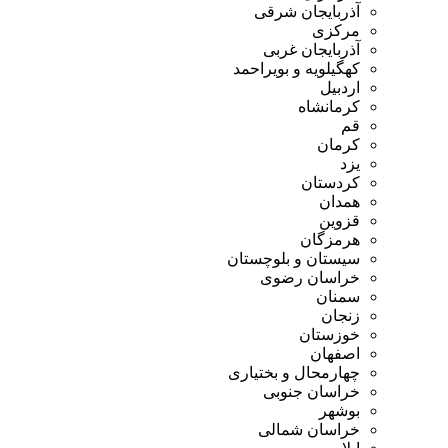
آذربایجان شرقی
مرکزی
آذربایجان غربی
کهگیلویه و بویراحمد
اردبیل
کرمانشاه
قم
کرمان
یزد
کردستان
همدان
قزوین
هرمزگان
سیستان و بلوچستان
خراسان رضوی
سمنان
زنجان
خوزستان
اصفهان
چهارمحال و بختیاری
خراسان جنوبی
بوشهر
خراسان شمالی