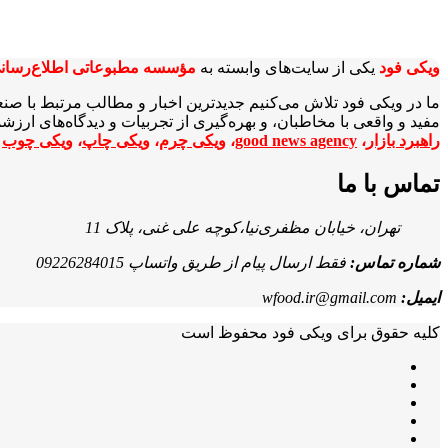
ویکی‌ فود
یکی از سایت‌های وابسته به
مؤسسه مطبوعاتی اطلاع‌رسان
ما در ویکی‌ فود تلاش می‌کنیم جدیدترین اخبار و مطالب مرتبط با صن
مفید و واقعی با مخاطبان، و بهره‌گیری از تجربیات و دیدگاه‌های ارز
راهبرد بازار
،
good news agency
،
ویکی چرم
،
ویکی چاپ
،
ویکی چوب
ا
تماس با ما
تهران، خیابان مظفری‌نیا،کوچه علی غنی، پلاک 11
شماره تماس:
فقط ارسال پیام از طریق واتساپ 09226284015
ایمیل:
wfood.ir@gmail.com
کلیه حقوق برای ویکی فود محفوظ است