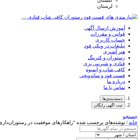
گلستان
لرستان
آموزش ارسال آگهی
قوانین و مقررات
حساب کاربری
تبلیغات در ویکی فود
هنر آشپزی
رستوران و کترینگ
قنادی و شیرینی پزی
کافی شاپ و آبمیوه
فست فود و ساندویچی
درباره ما
تماس با ما
دسته‌بندی‌ها
ثبت اگهی رایگان
جستجو
خانه
/ نوشته‌های برچسب شده “راهکارهای موفقیت در رستوران‌داری