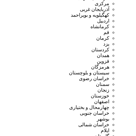
مرکزی
آذربایجان غربی
کهگیلویه و بویراحمد
اردبیل
کرمانشاه
قم
کرمان
یزد
کردستان
همدان
قزوین
هرمزگان
سیستان و بلوچستان
خراسان رضوی
سمنان
زنجان
خوزستان
اصفهان
چهارمحال و بختیاری
خراسان جنوبی
بوشهر
خراسان شمالی
ایلام