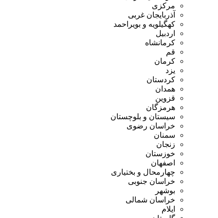
مرکزی
آذربایجان غربی
کهگیلویه و بویراحمد
اردبیل
کرمانشاه
قم
کرمان
یزد
کردستان
همدان
قزوین
هرمزگان
سیستان و بلوچستان
خراسان رضوی
سمنان
زنجان
خوزستان
اصفهان
چهارمحال و بختیاری
خراسان جنوبی
بوشهر
خراسان شمالی
ایلام