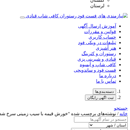
گلستان
لرستان
آموزش ارسال آگهی
قوانین و مقررات
حساب کاربری
تبلیغات در ویکی فود
هنر آشپزی
رستوران و کترینگ
قنادی و شیرینی پزی
کافی شاپ و آبمیوه
فست فود و ساندویچی
درباره ما
تماس با ما
دسته‌بندی‌ها
ثبت اگهی رایگان
جستجو
خانه
/ نوشته‌های برچسب شده “خورش قیمه با سیب‌ زمینی سرخ شد