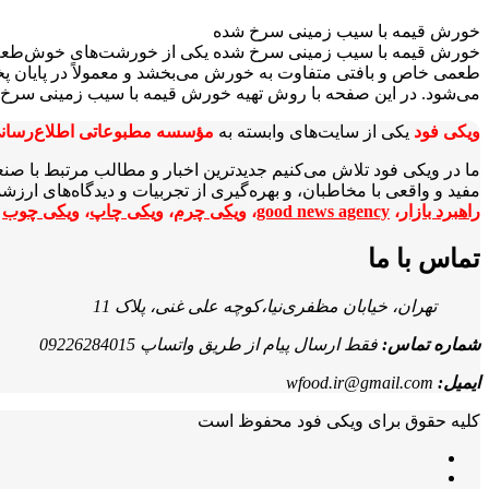
خورش قیمه با سیب‌ زمینی سرخ شده
خورش قیمه با سیب زمینی سرخ شده یکی از خورشت‌های خوش‌طعم و
طعمی خاص و بافتی متفاوت به خورش می‌بخشد و معمولاً در پایان 
می‌شود. در این صفحه با روش تهیه خورش قیمه با سیب زمینی سرخ ش
ویکی‌ فود
یکی از سایت‌های وابسته به
مؤسسه مطبوعاتی اطلاع‌رسان
ما در ویکی‌ فود تلاش می‌کنیم جدیدترین اخبار و مطالب مرتبط با صن
مفید و واقعی با مخاطبان، و بهره‌گیری از تجربیات و دیدگاه‌های ارز
راهبرد بازار
،
good news agency
،
ویکی چرم
،
ویکی چاپ
،
ویکی چوب
ا
تماس با ما
تهران، خیابان مظفری‌نیا،کوچه علی غنی، پلاک 11
شماره تماس:
فقط ارسال پیام از طریق واتساپ 09226284015
ایمیل:
wfood.ir@gmail.com
کلیه حقوق برای ویکی فود محفوظ است