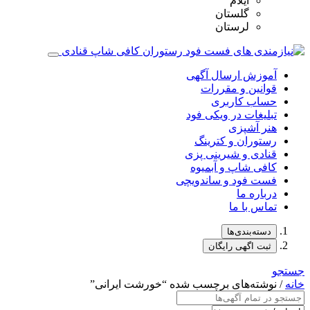
ایلام
گلستان
لرستان
آموزش ارسال آگهی
قوانین و مقررات
حساب کاربری
تبلیغات در ویکی فود
هنر آشپزی
رستوران و کترینگ
قنادی و شیرینی پزی
کافی شاپ و آبمیوه
فست فود و ساندویچی
درباره ما
تماس با ما
دسته‌بندی‌ها
ثبت اگهی رایگان
جستجو
خانه
/ نوشته‌های برچسب شده “خورشت ایرانی”