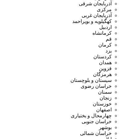
آذربایجان شرقی
مرکزی
آذربایجان غربی
کهگیلویه و بویراحمد
اردبیل
کرمانشاه
قم
کرمان
یزد
کردستان
همدان
قزوین
هرمزگان
سیستان و بلوچستان
خراسان رضوی
سمنان
زنجان
خوزستان
اصفهان
چهارمحال و بختیاری
خراسان جنوبی
بوشهر
خراسان شمالی