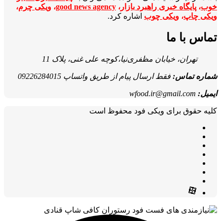
خوب
،
پایگاه خبری راهبرد بازار
،
good news agency
،
ویکی چرم
،
ویکی چاپ
،
ویکی چوب
اشاره کرد.
تماس با ما
تهران، خیابان مظفری‌نیا،کوچه علی غنی، پلاک 11
شماره تماس:
فقط ارسال پیام از طریق واتساپ 09226284015
ایمیل:
wfood.ir@gmail.com
کلیه حقوق برای ویکی فود محفوظ است