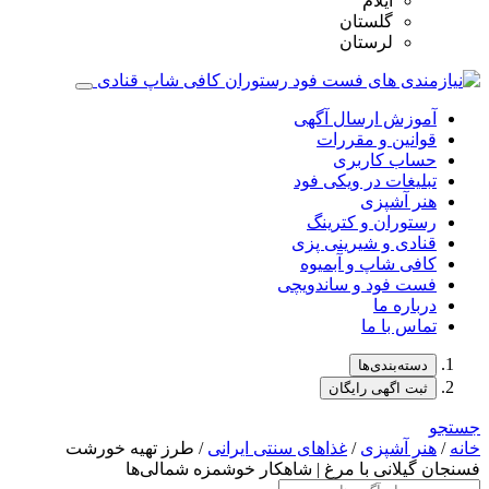
ایلام
گلستان
لرستان
آموزش ارسال آگهی
قوانین و مقررات
حساب کاربری
تبلیغات در ویکی فود
هنر آشپزی
رستوران و کترینگ
قنادی و شیرینی پزی
کافی شاپ و آبمیوه
فست فود و ساندویچی
درباره ما
تماس با ما
دسته‌بندی‌ها
ثبت اگهی رایگان
جستجو
خانه
/
هنر آشپزی
/
غذاهای سنتی ایرانی
/ طرز تهیه خورشت
فسنجان گیلانی با مرغ | شاهکار خوشمزه شمالی‌ها