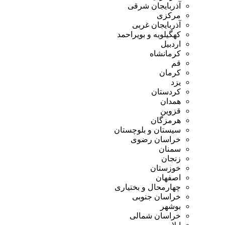
آذربایجان شرقی
مرکزی
آذربایجان غربی
کهگیلویه و بویراحمد
اردبیل
کرمانشاه
قم
کرمان
یزد
کردستان
همدان
قزوین
هرمزگان
سیستان و بلوچستان
خراسان رضوی
سمنان
زنجان
خوزستان
اصفهان
چهارمحال و بختیاری
خراسان جنوبی
بوشهر
خراسان شمالی