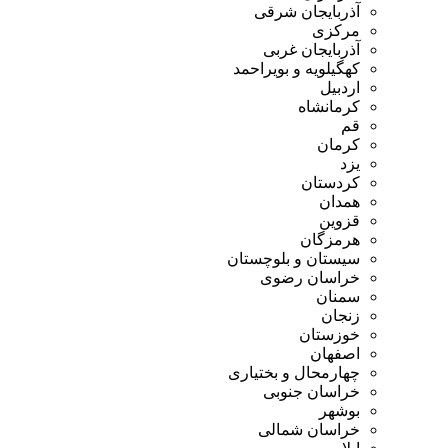
آذربایجان شرقی
مرکزی
آذربایجان غربی
کهگیلویه و بویراحمد
اردبیل
کرمانشاه
قم
کرمان
یزد
کردستان
همدان
قزوین
هرمزگان
سیستان و بلوچستان
خراسان رضوی
سمنان
زنجان
خوزستان
اصفهان
چهارمحال و بختیاری
خراسان جنوبی
بوشهر
خراسان شمالی