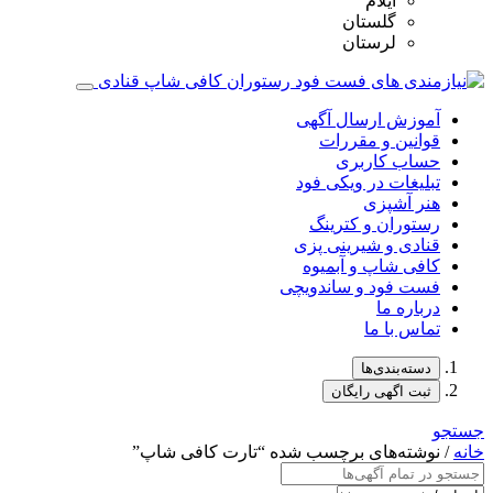
ایلام
گلستان
لرستان
آموزش ارسال آگهی
قوانین و مقررات
حساب کاربری
تبلیغات در ویکی فود
هنر آشپزی
رستوران و کترینگ
قنادی و شیرینی پزی
کافی شاپ و آبمیوه
فست فود و ساندویچی
درباره ما
تماس با ما
دسته‌بندی‌ها
ثبت اگهی رایگان
جستجو
خانه
/ نوشته‌های برچسب شده “تارت‌ کافی شاپ”