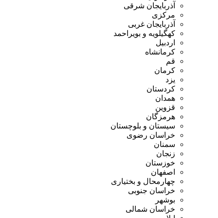
آذربایجان شرقی
مرکزی
آذربایجان غربی
کهگیلویه و بویراحمد
اردبیل
کرمانشاه
قم
کرمان
یزد
کردستان
همدان
قزوین
هرمزگان
سیستان و بلوچستان
خراسان رضوی
سمنان
زنجان
خوزستان
اصفهان
چهارمحال و بختیاری
خراسان جنوبی
بوشهر
خراسان شمالی