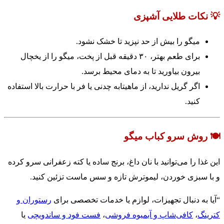
💡 نکات طلایی آشپزی
میگو را بیش از حد نپزید تا خشک نشود.
برای طعم بهتر، ۳۰ دقیقه قبل از پخت، میگو را از یخچال
بیرون بیاورید تا به دمای محیط برسد.
اگر گریل ندارید، از ماهیتابه چدنی یا فر با حرارت بالا استفاده
کنید.
🍽️ روش سرو کباب میگو
این غذا را می‌توانید با نان داغ، برنج ساده یا کته زعفرانی سرو کرده
و با سبزی خوردن، لیموترش تازه و سس ماست تزئین کنید.
“آیا به دنبال تجهیزات، لوازم یا خدمات تخصصی برای
رستوران و
کترینگ
،
کافی‌شاپ و آبمیوه فروشی
،
فست فود و ساندویچی
یا