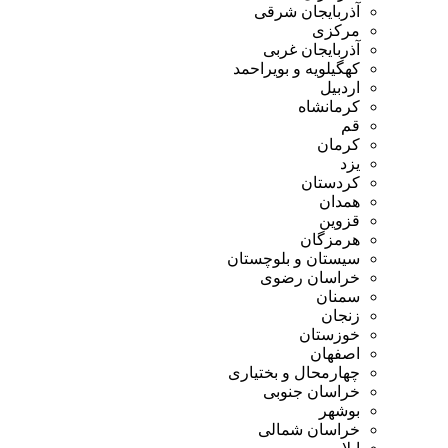
آذربایجان شرقی
مرکزی
آذربایجان غربی
کهگیلویه و بویراحمد
اردبیل
کرمانشاه
قم
کرمان
یزد
کردستان
همدان
قزوین
هرمزگان
سیستان و بلوچستان
خراسان رضوی
سمنان
زنجان
خوزستان
اصفهان
چهارمحال و بختیاری
خراسان جنوبی
بوشهر
خراسان شمالی