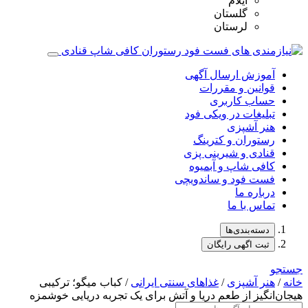
ایلام
گلستان
لرستان
آموزش ارسال آگهی
قوانین و مقررات
حساب کاربری
تبلیغات در ویکی فود
هنر آشپزی
رستوران و کترینگ
قنادی و شیرینی پزی
کافی شاپ و آبمیوه
فست فود و ساندویچی
درباره ما
تماس با ما
دسته‌بندی‌ها
ثبت اگهی رایگان
جستجو
خانه
/
هنر آشپزی
/
غذاهای سنتی ایرانی
/ کباب میگو؛ ترکیبی
هیجان‌انگیز از طعم دریا و آتش برای یک تجربه دریایی خوشمزه