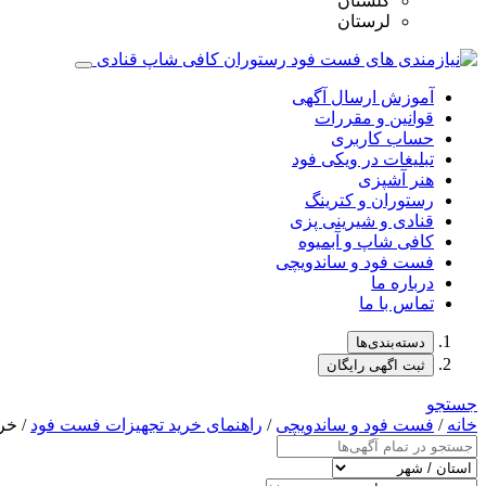
گلستان
لرستان
آموزش ارسال آگهی
قوانین و مقررات
حساب کاربری
تبلیغات در ویکی فود
هنر آشپزی
رستوران و کترینگ
قنادی و شیرینی پزی
کافی شاپ و آبمیوه
فست فود و ساندویچی
درباره ما
تماس با ما
دسته‌بندی‌ها
ثبت اگهی رایگان
جستجو
خانه
/
فست فود و ساندویچی
/
راهنمای خرید تجهیزات فست فود
/ خر