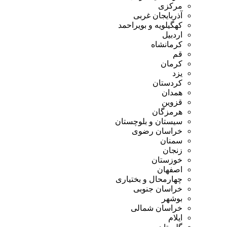
مرکزی
آذربایجان غربی
کهگیلویه و بویراحمد
اردبیل
کرمانشاه
قم
کرمان
یزد
کردستان
همدان
قزوین
هرمزگان
سیستان و بلوچستان
خراسان رضوی
سمنان
زنجان
خوزستان
اصفهان
چهارمحال و بختیاری
خراسان جنوبی
بوشهر
خراسان شمالی
ایلام