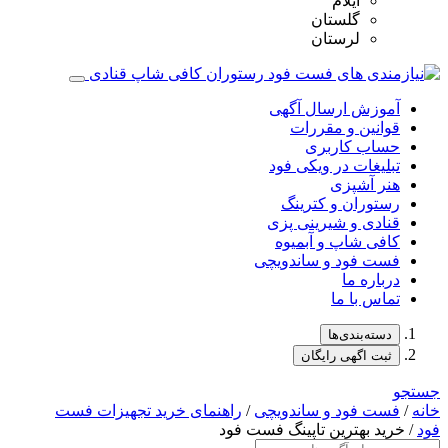
ایلام
گلستان
لرستان
آموزش ارسال آگهی
قوانین و مقررات
حساب کاربری
تبلیغات در ویکی فود
هنر آشپزی
رستوران و کترینگ
قنادی و شیرینی پزی
کافی شاپ و آبمیوه
فست فود و ساندویچی
درباره ما
تماس با ما
دسته‌بندی‌ها
ثبت اگهی رایگان
جستجو
خانه
/
فست فود و ساندویچی
/
راهنمای خرید تجهیزات فست
فود
/ خرید بهترین تاپینگ فست فود