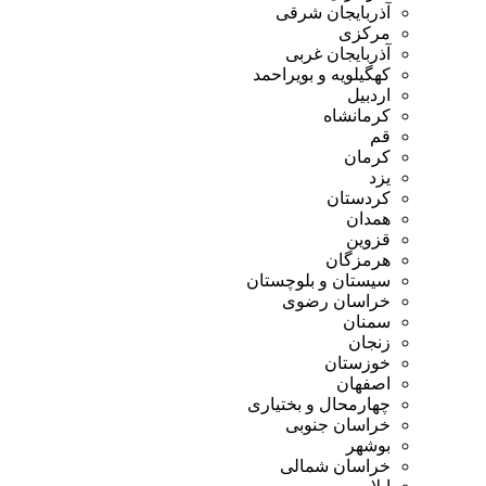
آذربایجان شرقی
مرکزی
آذربایجان غربی
کهگیلویه و بویراحمد
اردبیل
کرمانشاه
قم
کرمان
یزد
کردستان
همدان
قزوین
هرمزگان
سیستان و بلوچستان
خراسان رضوی
سمنان
زنجان
خوزستان
اصفهان
چهارمحال و بختیاری
خراسان جنوبی
بوشهر
خراسان شمالی