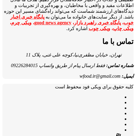
اطلاعات مفید و واقعی با مخاطبان، و بهره‌گیری از تجربیات و
دیدگاه‌های ارزشمند شماست که می‌تواند راه‌گشای مسیر این حوزه
باشد. از دیگر سایت‌های خانواده ما می‌توان به
پایگاه خبری اخبار
خوب
،
پایگاه خبری راهبرد بازار
،
good news agency
،
ویکی چرم
،
ویکی چاپ
،
ویکی چوب
اشاره کرد.
تماس با ما
تهران، خیابان مظفری‌نیا،کوچه علی غنی، پلاک 11
شماره تماس:
فقط ارسال پیام از طریق واتساپ 09226284015
ایمیل:
wfood.ir@gmail.com
کلیه حقوق برای ویکی فود محفوظ است