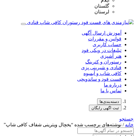
ایلام
گلستان
لرستان
آموزش ارسال آگهی
قوانین و مقررات
حساب کاربری
تبلیغات در ویکی فود
هنر آشپزی
رستوران و کترینگ
قنادی و شیرینی پزی
کافی شاپ و آبمیوه
فست فود و ساندویچی
درباره ما
تماس با ما
دسته‌بندی‌ها
ثبت اگهی رایگان
جستجو
خانه
/ نوشته‌های برچسب شده “یخچال‌ ویترینی شفاف کافی شاپ”