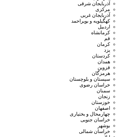
آذربایجان شرقی
مرکزی
آذربایجان غربی
کهگیلویه و بویراحمد
اردبیل
کرمانشاه
قم
کرمان
یزد
کردستان
همدان
قزوین
هرمزگان
سیستان و بلوچستان
خراسان رضوی
سمنان
زنجان
خوزستان
اصفهان
چهارمحال و بختیاری
خراسان جنوبی
بوشهر
خراسان شمالی