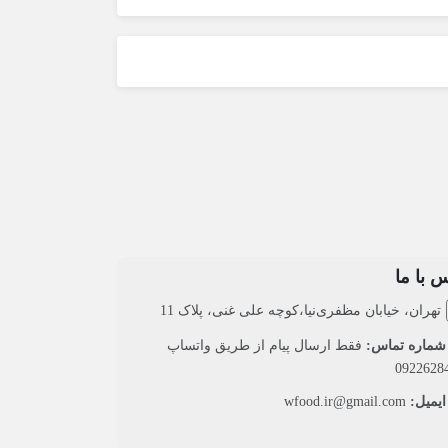
 با ما
تهران، خیابان مظفری‌نیا،کوچه علی غنی، پلاک 11
ماره تماس:
فقط ارسال پیام از طریق واتساپ
0922628
یمیل:
wfood.ir@gmail.com