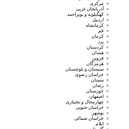
مرکزی
آذربایجان غربی
کهگیلویه و بویراحمد
اردبیل
کرمانشاه
قم
کرمان
یزد
کردستان
همدان
قزوین
هرمزگان
سیستان و بلوچستان
خراسان رضوی
سمنان
زنجان
خوزستان
اصفهان
چهارمحال و بختیاری
خراسان جنوبی
بوشهر
خراسان شمالی
ایلام