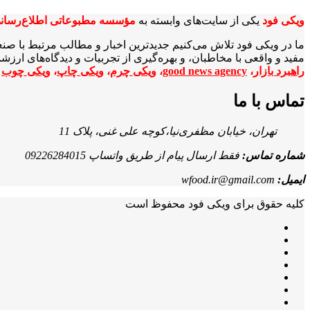
ویکی‌ فود
یکی از سایت‌های وابسته به
مؤسسه مطبوعاتی اطلاع‌رسان
ما در ویکی‌ فود تلاش می‌کنیم جدیدترین اخبار و مطالب مرتبط با صن
مفید و واقعی با مخاطبان، و بهره‌گیری از تجربیات و دیدگاه‌های ارز
راهبرد بازار
،
good news agency
،
ویکی چرم
،
ویکی چاپ
،
ویکی چوب
ا
تماس با ما
تهران، خیابان مظفری‌نیا،کوچه علی غنی، پلاک 11
شماره تماس:
فقط ارسال پیام از طریق واتساپ 09226284015
ایمیل:
wfood.ir@gmail.com
کلیه حقوق برای ویکی فود محفوظ است