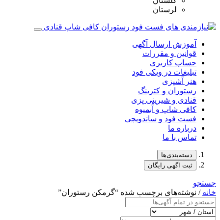
گلستان
لرستان
آموزش ارسال آگهی
قوانین و مقررات
حساب کاربری
تبلیغات در ویکی فود
هنر آشپزی
رستوران و کترینگ
قنادی و شیرینی پزی
کافی شاپ و آبمیوه
فست فود و ساندویچی
درباره ما
تماس با ما
دسته‌بندی‌ها
ثبت اگهی رایگان
جستجو
خانه
/ نوشته‌های برچسب شده “گرمکن رستوران‌”