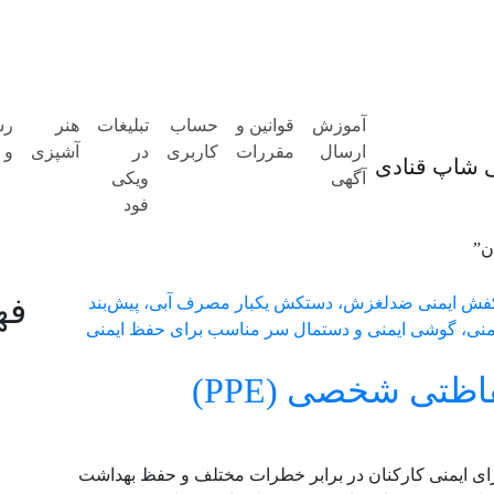
آموزش
قوانین و
حساب
تبلیغات
هنر
رس
ارسال
مقررات
کاربری
در
آشپزی
و 
آگهی
ویکی
فود
ن”
فه
خرید بهترین تجهیزات حفاظتی شخصی (PPE)
PP) در رستوران‌ها برای ایمنی کارکنان در برابر خطرات مختلف و حفظ بهداشت