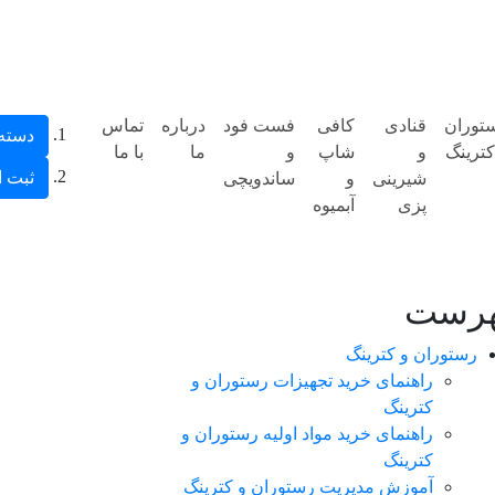
توران
قنادی
کافی
فست فود
درباره
تماس
دسته‌
کترینگ
و
شاپ
و
ما
با ما
ثبت ا
شیرینی
و
ساندویچی
پزی
آبمیوه
رست
رستوران و کترینگ
راهنمای خرید تجهیزات رستوران و
کترینگ
راهنمای خرید مواد اولیه رستوران و
کترینگ
آموزش مدیریت رستوران و کترینگ