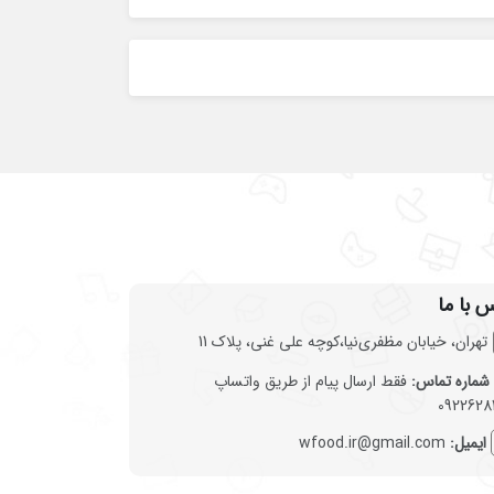
 با ما
تهران، خیابان مظفری‌نیا،کوچه علی غنی، پلاک 11
شماره تماس:
فقط ارسال پیام از طریق واتساپ
0922628
ایمیل:
wfood.ir@gmail.com